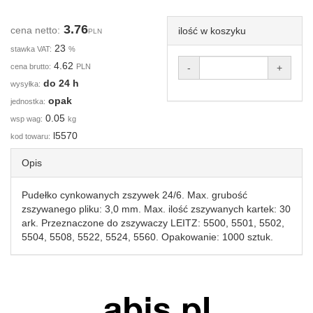
3.76
cena netto:
ilość w koszyku
PLN
23
stawka VAT:
%
4.62
cena brutto:
PLN
-
+
do 24 h
wysyłka:
opak
jednostka:
0.05
wsp wag:
kg
l5570
kod towaru:
Opis
Pudełko cynkowanych zszywek 24/6. Max. grubość
zszywanego pliku: 3,0 mm. Max. ilość zszywanych kartek: 30
ark. Przeznaczone do zszywaczy LEITZ: 5500, 5501, 5502,
5504, 5508, 5522, 5524, 5560. Opakowanie: 1000 sztuk.