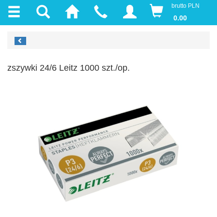
brutto PLN
0.00
zszywki 24/6 Leitz 1000 szt./op.