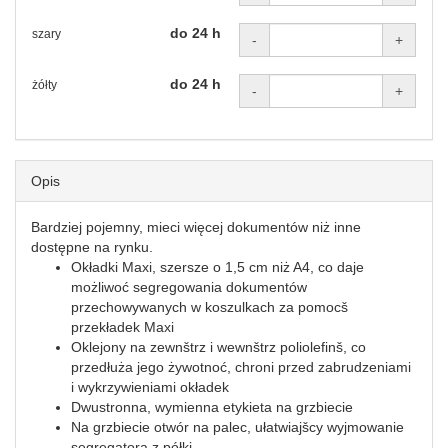
do 24 h
szary
-
+
do 24 h
żółty
-
+
Opis
Bardziej pojemny, mieci więcej dokumentów niż inne
dostępne na rynku.
Okładki Maxi, szersze o 1,5 cm niż A4, co daje
możliwoć segregowania dokumentów
przechowywanych w koszulkach za pomocš
przekładek Maxi
Oklejony na zewnštrz i wewnštrz poliolefinš, co
przedłuża jego żywotnoć, chroni przed zabrudzeniami
i wykrzywieniami okładek
Dwustronna, wymienna etykieta na grzbiecie
Na grzbiecie otwór na palec, ułatwiajšcy wyjmowanie
segregatora z półki