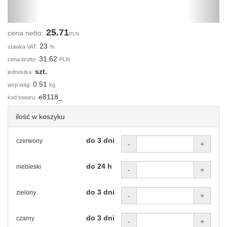
25.71
cena netto:
PLN
23
stawka VAT:
%
31.62
cena brutto:
PLN
szt.
jednostka:
0.51
wsp wag:
kg
e8118_
kod towaru:
ilość w koszyku
do 3 dni
czerwony
-
+
do 24 h
niebieski
-
+
do 3 dni
zielony
-
+
do 3 dni
czarny
-
+