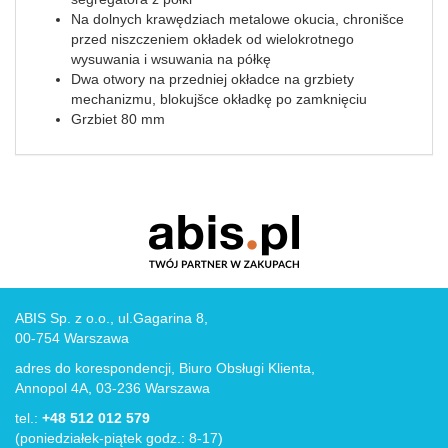
Na dolnych krawędziach metalowe okucia, chronišce
przed niszczeniem okładek od wielokrotnego
wysuwania i wsuwania na półkę
Dwa otwory na przedniej okładce na grzbiety
mechanizmu, blokujšce okładkę po zamknięciu
Grzbiet 80 mm
ABIS Sp. z o.o., ul.Gagarina 8,
00-754 Warszawa
adres do korespondencji, Biuro Obsługi Klienta,
Annopol 4A, 03-236 Warszawa
tel.:
+48 512 012 579
(poniedziałek-piątek godz.: 8-17)