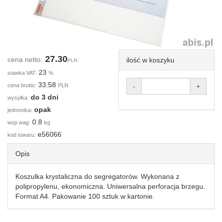
27.30
cena netto:
ilość w koszyku
PLN
23
stawka VAT:
%
33.58
cena brutto:
PLN
-
+
do 3 dni
wysyłka:
opak
jednostka:
0.8
wsp wag:
kg
e56066
kod towaru:
Opis
Koszulka krystaliczna do segregatorów. Wykonana z
polipropylenu, ekonomiczna. Uniwersalna perforacja brzegu.
Format A4. Pakowanie 100 sztuk w kartonie.