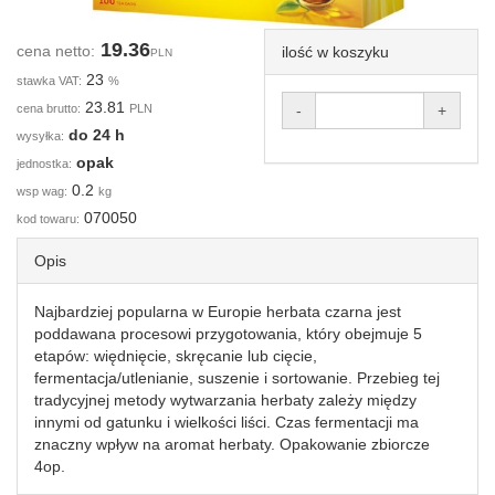
19.36
cena netto:
ilość w koszyku
PLN
23
stawka VAT:
%
23.81
cena brutto:
PLN
-
+
do 24 h
wysyłka:
opak
jednostka:
0.2
wsp wag:
kg
070050
kod towaru:
Opis
Najbardziej popularna w Europie herbata czarna jest
poddawana procesowi przygotowania, który obejmuje 5
etapów: więdnięcie, skręcanie lub cięcie,
fermentacja/utlenianie, suszenie i sortowanie. Przebieg tej
tradycyjnej metody wytwarzania herbaty zależy między
innymi od gatunku i wielkości liści. Czas fermentacji ma
znaczny wpływ na aromat herbaty. Opakowanie zbiorcze
4op.