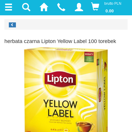
brutto PLN
0.00
herbata czarna Lipton Yellow Label 100 torebek