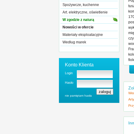
Pop
Spożywcze, kuchenne
tus
kon
Art. elektryczne, oświetlenie
170
W zgodzie z naturą
pos
Nowości w ofercie
wyk
mię
Materiały eksploatacyjne
czy
Według marek
wod
Fra
kol
fio
Konto Klienta
Login
Hasło
Zo
Wed
nie pamiętam hasła
Art
Prz
Inn