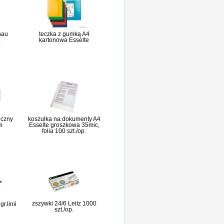
nau
teczka z gumką A4
z
kartonowa Esselte
iczny
koszulka na dokumenty A4
m
Esselte groszkowa 35mic,
folia 100 szt./op.
zszywki 24/6 Leitz 1000
r.linii
szt./op.