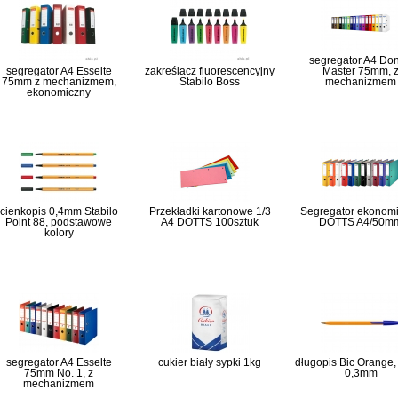
segregator A4 Do
segregator A4 Esselte
zakreślacz fluorescencyjny
Master 75mm, 
75mm z mechanizmem,
Stabilo Boss
mechanizmem
ekonomiczny
cienkopis 0,4mm Stabilo
Przekładki kartonowe 1/3
Segregator ekonom
Point 88, podstawowe
A4 DOTTS 100sztuk
DOTTS A4/50m
kolory
segregator A4 Esselte
cukier biały sypki 1kg
długopis Bic Orange, g
75mm No. 1, z
0,3mm
mechanizmem