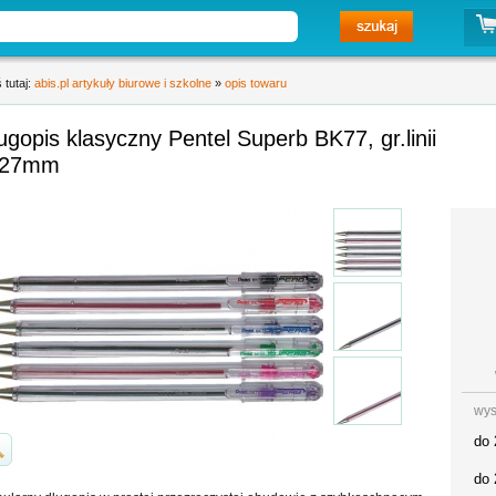
 tutaj:
abis.pl artykuły biurowe i szkolne
»
opis towaru
ugopis klasyczny Pentel Superb BK77, gr.linii
,27mm
wys
do 
do 