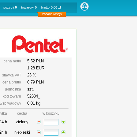
pozycji:
0
towarów:
0
brutto:
0,00 zł
5,52 PLN
cena netto
1,28 EUR
23 %
stawka VAT
6,79
PLN
cena brutto
szt.
jednostka
52334_
kod towaru
0,01 kg
wsp.wagowy
yłka
cecha
w koszyku
24 h
zielony
24 h
niebieski