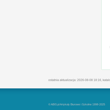
ostatnia aktualizacja: 2026-08-08 18:16, kata
© ABIS.pl Artykuły Biurowe i Szkolne 1998-2025