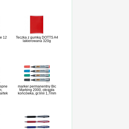
e 12
Teczka z gumką DOTTS A4
lakierowana 320g
lepne
marker permanentny Bic
m,
Marking 2000, okrągła
artek
końcówka, gr.linii 1,7mm