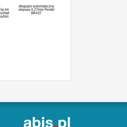
długopis automatyczny
nty A4
olejowy 0,27mm Pentel
kształt
BK437
karton