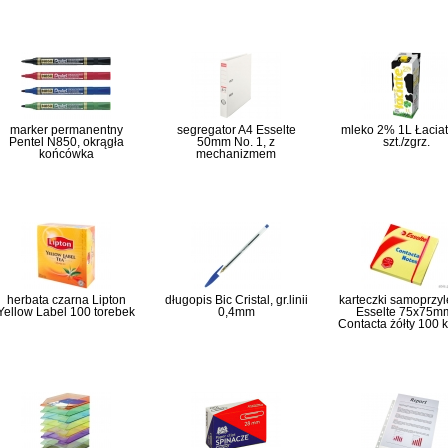
marker permanentny
segregator A4 Esselte
mleko 2% 1L Łaciat
Pentel N850, okrągła
50mm No. 1, z
szt./zgrz.
końcówka
mechanizmem
herbata czarna Lipton
długopis Bic Cristal, gr.linii
karteczki samoprzy
Yellow Label 100 torebek
0,4mm
Esselte 75x75m
Contacta żółty 100 k