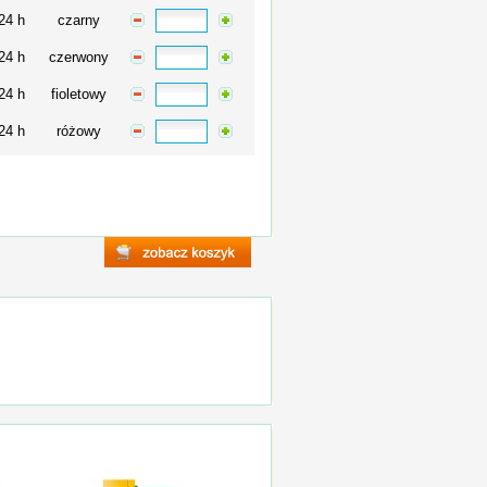
24 h
czarny
24 h
czerwony
24 h
fioletowy
24 h
różowy