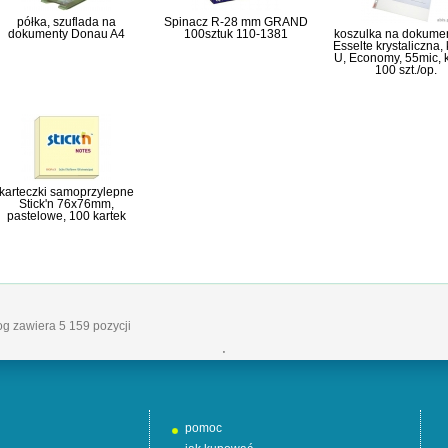
półka, szuflada na
Spinacz R-28 mm GRAND
dokumenty Donau A4
100sztuk 110-1381
koszulka na dokume
Esselte krystaliczna, 
U, Economy, 55mic, 
100 szt./op.
karteczki samoprzylepne
Stick'n 76x76mm,
pastelowe, 100 kartek
log zawiera 5 159 pozycji
'
pomoc