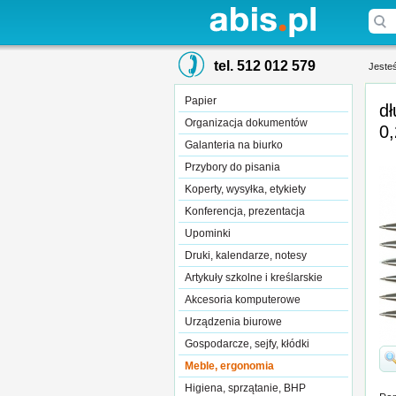
tel. 512 012 579
Jesteś
Papier
dł
Organizacja dokumentów
0
Galanteria na biurko
Przybory do pisania
Koperty, wysyłka, etykiety
Konferencja, prezentacja
Upominki
Druki, kalendarze, notesy
Artykuły szkolne i kreślarskie
Akcesoria komputerowe
Urządzenia biurowe
Gospodarcze, sejfy, kłódki
Meble, ergonomia
Higiena, sprzątanie, BHP