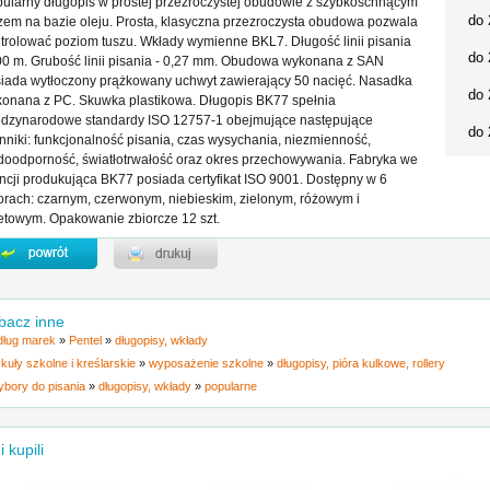
ularny długopis w prostej przezroczystej obudowie z szybkoschnącym
do 
zem na bazie oleju. Prosta, klasyczna przezroczysta obudowa pozwala
trolować poziom tuszu. Wkłady wymienne BKL7. Długość linii pisania
do 
0 m. Grubość linii pisania - 0,27 mm. Obudowa wykonana z SAN
iada wytłoczony prążkowany uchwyt zawierający 50 nacięć. Nasadka
do 
onana z PC. Skuwka plastikowa. Długopis BK77 spełnia
dzynarodowe standardy ISO 12757-1 obejmujące następujące
do 
nniki: funkcjonalność pisania, czas wysychania, niezmienność,
oodporność, światłotrwałość oraz okres przechowywania. Fabryka we
ncji produkująca BK77 posiada certyfikat ISO 9001. Dostępny w 6
orach: czarnym, czerwonym, niebieskim, zielonym, różowym i
letowym. Opakowanie zbiorcze 12 szt.
bacz inne
ług marek
»
Pentel
»
długopisy, wkłady
ykuły szkolne i kreślarskie
»
wyposażenie szkolne
»
długopisy, pióra kulkowe, rollery
ybory do pisania
»
długopisy, wkłady
»
popularne
i kupili