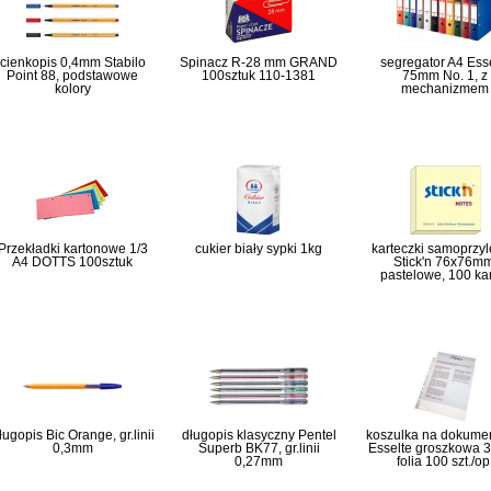
cienkopis 0,4mm Stabilo
Spinacz R-28 mm GRAND
segregator A4 Ess
Point 88, podstawowe
100sztuk 110-1381
75mm No. 1, z
kolory
mechanizmem
Przekładki kartonowe 1/3
cukier biały sypki 1kg
karteczki samoprzy
A4 DOTTS 100sztuk
Stick'n 76x76mm
pastelowe, 100 ka
ługopis Bic Orange, gr.linii
długopis klasyczny Pentel
koszulka na dokume
0,3mm
Superb BK77, gr.linii
Esselte groszkowa 3
0,27mm
folia 100 szt./op