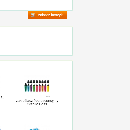
nau
z
zakreślacz fluorescencyjny
Stabilo Boss