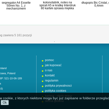
kołonotatnik, notes na
segregator A4 Esselte
długopis Bic Cristal, g
spirali A5 w kratkę Interdruk
50mm No. 1, z
0,4mm
80 kartek oprawa miękka
mechanizmem
log zawiera 5 161 pozycji
'
pomoc
jak kupować
oland
o nas
zawa
,
Poland
kontakt
NIP: 521-10-06-189
regulamin
a
polityka prywatnosci
16)
polityka cookies
kariera - oferty pracy
w cookie, z ktorych niektore moga byc juz zapisane w folderze przeglad
01
strona główna