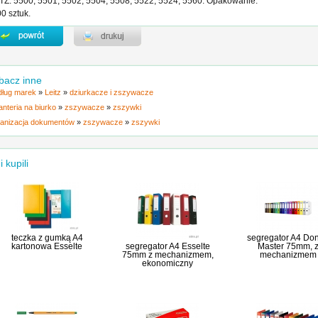
TZ: 5500, 5501, 5502, 5504, 5508, 5522, 5524, 5560. Opakowanie:
0 sztuk.
bacz inne
ług marek
»
Leitz
»
dziurkacze i zszywacze
anteria na biurko
»
zszywacze
»
zszywki
anizacja dokumentów
»
zszywacze
»
zszywki
i kupili
teczka z gumką A4
segregator A4 Do
kartonowa Esselte
segregator A4 Esselte
Master 75mm, 
75mm z mechanizmem,
mechanizmem
ekonomiczny