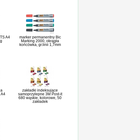
TS A4
marker permanentny Bic
0g
Marking 2000, okrągła
końcówka, gr.linii 1,7mm
na
zakładki indeksujące
 A4
samoprzylepne 3M Post-it
680 wąskie, kolorowe, 50
zakładek