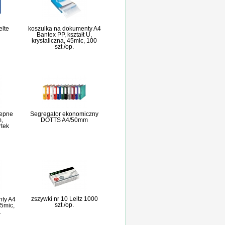
elte
koszulka na dokumenty A4
Bantex PP, kształt U,
krystaliczna, 45mic, 100
szt./op.
lepne
Segregator ekonomiczny
,
DOTTS A4/50mm
rtek
zszywki nr 10 Leitz 1000
nty A4
szt./op.
5mic,
.