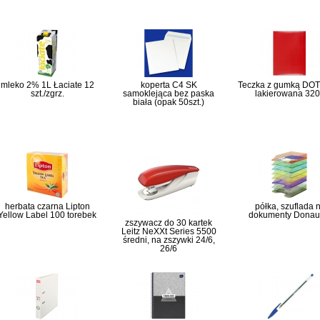
mleko 2% 1L Łaciate 12
koperta C4 SK
Teczka z gumką DOT
szt./zgrz.
samoklejąca bez paska
lakierowana 32
biała (opak 50szt.)
herbata czarna Lipton
półka, szuflada 
Yellow Label 100 torebek
dokumenty Donau
zszywacz do 30 kartek
Leitz NeXXt Series 5500
średni, na zszywki 24/6,
26/6