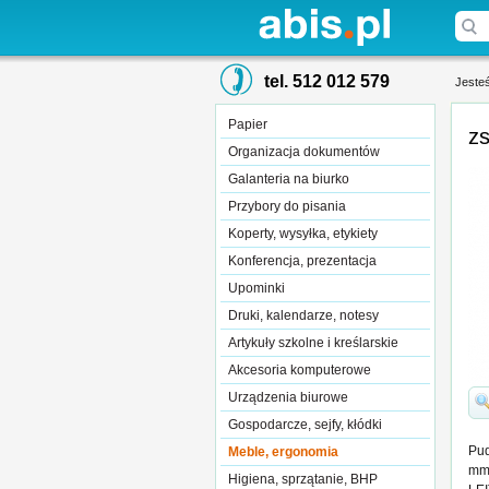
tel. 512 012 579
Jesteś
Papier
zs
Organizacja dokumentów
Galanteria na biurko
Przybory do pisania
Koperty, wysyłka, etykiety
Konferencja, prezentacja
Upominki
Druki, kalendarze, notesy
Artykuły szkolne i kreślarskie
Akcesoria komputerowe
Urządzenia biurowe
Gospodarcze, sejfy, kłódki
Pud
Meble, ergonomia
mm.
Higiena, sprzątanie, BHP