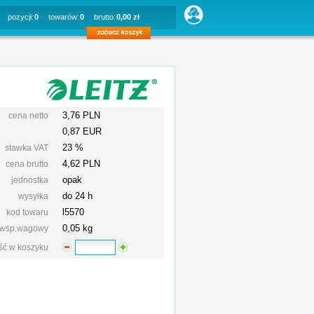
pozycji:
0
towarów:
0
brutto:
0,00 zł
3,76 PLN
cena netto
0,87 EUR
23 %
stawka VAT
4,62
PLN
cena brutto
opak
jednostka
do 24 h
wysyłka
l5570
kod towaru
0,05 kg
wsp.wagowy
ość w koszyku