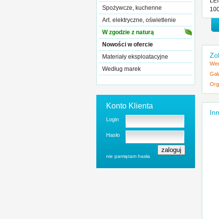
LEI
Spożywcze, kuchenne
100
Art. elektryczne, oświetlenie
W zgodzie z naturą
Nowości w ofercie
Zo
Materiały eksploatacyjne
Wed
Według marek
Gal
Org
Konto Klienta
Inn
Login
Hasło
nie pamiętam hasła