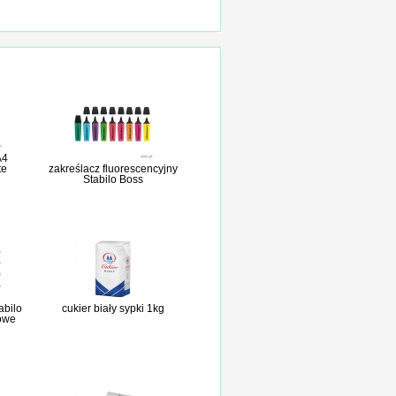
A4
te
zakreślacz fluorescencyjny
Stabilo Boss
abilo
cukier biały sypki 1kg
owe