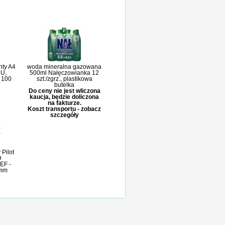
nty A4
woda mineralna gazowana
 U,
500ml Nałęczowianka 12
, 100
szt./zgrz., plastikowa
butelka
Do ceny nie jest wliczona
kaucja, będzie doliczona
na fakturze.
Koszt transportu - zobacz
szczegóły
Pilot
D
 EF -
0mm