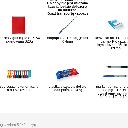
Do ceny nie jest wliczona
kaucja, będzie doliczona
na fakturze.
Koszt transportu - zobacz
szczegóły
eczka z gumką DOTTS A4
długopis Bic Cristal, gr.linii
koszulka na dokume
lakierowana 320g
0,4mm
Bantex PP, kształt
krystaliczna, 45mic
szt./op.
Segregator ekonomiczny
ciastka biszkopty delicje
marker permanentny 
DOTTS A4/50mm
szampańskie 147g
do płyt CD/ DV
dwustronny, gr. linii
0,40mm i F - 0,7
log zawiera 5 149 pozycji