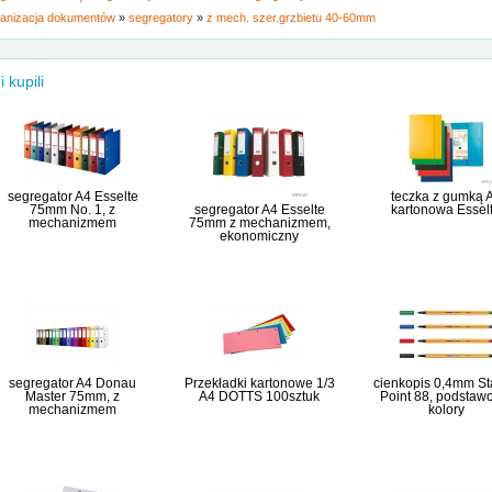
anizacja dokumentów
»
segregatory
»
z mech. szer.grzbietu 40-60mm
i kupili
segregator A4 Esselte
teczka z gumką 
75mm No. 1, z
segregator A4 Esselte
kartonowa Essel
mechanizmem
75mm z mechanizmem,
ekonomiczny
segregator A4 Donau
Przekładki kartonowe 1/3
cienkopis 0,4mm St
Master 75mm, z
A4 DOTTS 100sztuk
Point 88, podstaw
mechanizmem
kolory