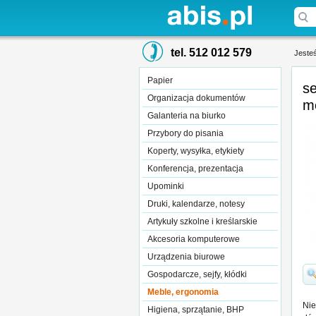
tel. 512 012 579
Jesteś
Papier
s
Organizacja dokumentów
m
Galanteria na biurko
Przybory do pisania
Koperty, wysyłka, etykiety
Konferencja, prezentacja
Upominki
Druki, kalendarze, notesy
Artykuły szkolne i kreślarskie
Akcesoria komputerowe
Urządzenia biurowe
Gospodarcze, sejfy, kłódki
Meble, ergonomia
Nie
Higiena, sprzątanie, BHP