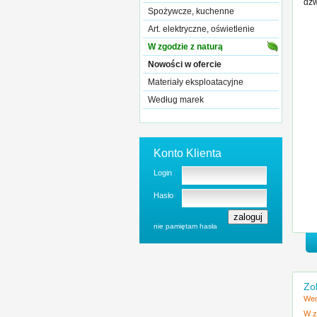
dźw
Spożywcze, kuchenne
Art. elektryczne, oświetlenie
W zgodzie z naturą
Nowości w ofercie
Materiały eksploatacyjne
Według marek
Konto Klienta
Login
Hasło
nie pamiętam hasła
Zo
Wed
W z