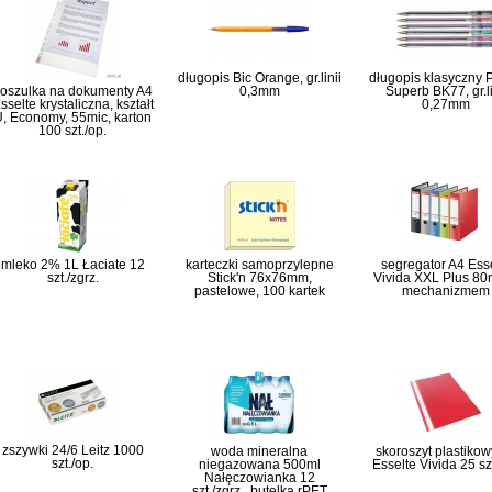
długopis Bic Orange, gr.linii
długopis klasyczny 
oszulka na dokumenty A4
0,3mm
Superb BK77, gr.li
sselte krystaliczna, kształt
0,27mm
, Economy, 55mic, karton
100 szt./op.
mleko 2% 1L Łaciate 12
karteczki samoprzylepne
segregator A4 Ess
szt./zgrz.
Stick'n 76x76mm,
Vivida XXL Plus 8
pastelowe, 100 kartek
mechanizmem
zszywki 24/6 Leitz 1000
woda mineralna
skoroszyt plastikow
szt./op.
niegazowana 500ml
Esselte Vivida 25 szt
Nałęczowianka 12
szt./zgrz., butelka rPET