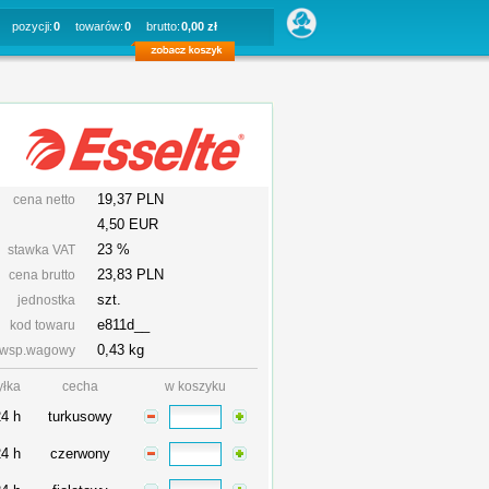
pozycji:
0
towarów:
0
brutto:
0,00 zł
19,37 PLN
cena netto
4,50 EUR
23 %
stawka VAT
23,83
PLN
cena brutto
szt.
jednostka
e811d__
kod towaru
0,43 kg
wsp.wagowy
yłka
cecha
w koszyku
24 h
turkusowy
24 h
czerwony