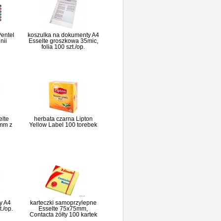
Pentel
koszulka na dokumenty A4
nii
Esselte groszkowa 35mic,
folia 100 szt./op.
elte
herbata czarna Lipton
0mm z
Yellow Label 100 torebek
y A4
karteczki samoprzylepne
./op.
Esselte 75x75mm,
Contacta żółty 100 kartek