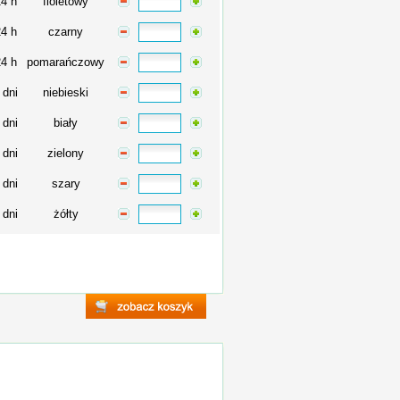
24 h
fioletowy
24 h
czarny
24 h
pomarańczowy
 dni
niebieski
 dni
biały
 dni
zielony
 dni
szary
 dni
żółty