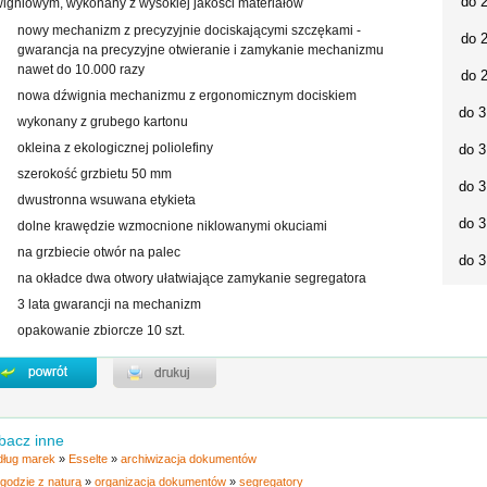
do 
igniowym, wykonany z wysokiej jakości materiałów
nowy mechanizm z precyzyjnie dociskającymi szczękami -
do 
gwarancja na precyzyjne otwieranie i zamykanie mechanizmu
nawet do 10.000 razy
do 
nowa dźwignia mechanizmu z ergonomicznym dociskiem
do 3
wykonany z grubego kartonu
okleina z ekologicznej poliolefiny
do 3
szerokość grzbietu 50 mm
do 3
dwustronna wsuwana etykieta
do 3
dolne krawędzie wzmocnione niklowanymi okuciami
na grzbiecie otwór na palec
do 3
na okładce dwa otwory ułatwiające zamykanie segregatora
3 lata gwarancji na mechanizm
opakowanie zbiorcze 10 szt.
bacz inne
ług marek
»
Esselte
»
archiwizacja dokumentów
godzie z naturą
»
organizacja dokumentów
»
segregatory