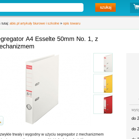
 tutaj:
abis.pl artykuły biurowe i szkolne
»
opis towaru
egregator A4 Esselte 50mm No. 1, z
echanizmem
wys
do 
do 
zwykle trwały i wygodny w użyciu segregator z mechanizmem