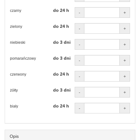
do 24 h
czarny
-
+
do 24 h
zielony
-
+
do 3 dni
niebieski
-
+
do 3 dni
pomarańczowy
-
+
do 24 h
czerwony
-
+
do 3 dni
żółty
-
+
do 24 h
biały
-
+
Opis