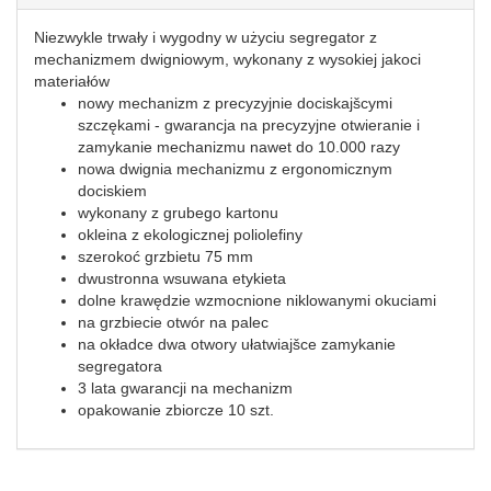
Niezwykle trwały i wygodny w użyciu segregator z
mechanizmem dwigniowym, wykonany z wysokiej jakoci
materiałów
nowy mechanizm z precyzyjnie dociskajšcymi
szczękami - gwarancja na precyzyjne otwieranie i
zamykanie mechanizmu nawet do 10.000 razy
nowa dwignia mechanizmu z ergonomicznym
dociskiem
wykonany z grubego kartonu
okleina z ekologicznej poliolefiny
szerokoć grzbietu 75 mm
dwustronna wsuwana etykieta
dolne krawędzie wzmocnione niklowanymi okuciami
na grzbiecie otwór na palec
na okładce dwa otwory ułatwiajšce zamykanie
segregatora
3 lata gwarancji na mechanizm
opakowanie zbiorcze 10 szt.