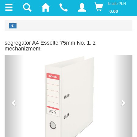
brutto PLN
0.00
segregator A4 Esselte 75mm No. 1, z
mechanizmem
Previous
Next