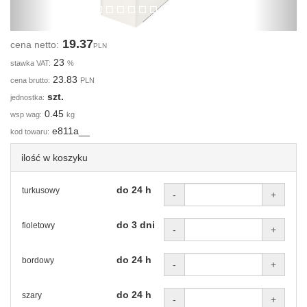
19.37
cena netto:
PLN
23
stawka VAT:
%
23.83
cena brutto:
PLN
szt.
jednostka:
0.45
wsp wag:
kg
e811a__
kod towaru:
ilość w koszyku
do 24 h
turkusowy
-
+
do 3 dni
fioletowy
-
+
do 24 h
bordowy
-
+
do 24 h
szary
-
+