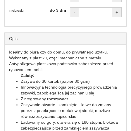
do 3 dni
niebieski
-
+
Opis
Idealny do biura czy do domu, do prywatnego użytku.
Wykonany z plastiku, częci mechaniczne z metalu.
Antypolizgowa plastikowa podstawka zabezpiecza przed
rysowaniem mebli.
Zalety:
Zszywa do 30 kartek (papier 80 gsm)
Innowacyjna technologia precyzyjnego prowadzenia
zszywki, zapobiegajšca jej zacinaniu się
Zintegrowany rozszywacz
Zszywanie otwarte i zamknięte - łatwe do zmiany
poprzez przekręcenie metalowej stopki, możliwe
również zszywanie tapicerskie
Ładowany od góry, otwiera się o 180 stopni, blokada
zabezpieczajšca przed zamknięciem zszywacza