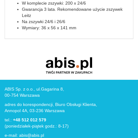
W komplecie zszywki: 200 x 24/6
Gwarancja 3 lata. Rekomendowane użycie zszywek
Leitz
Na zszywki 24/6 i 26/6
Wymiary: 36 x 56 x 141 mm
ABIS Sp. z o.o., ul.Gagarina 8,
00-754 Warszawa
adres do korespondencji, Biuro Obsługi Klienta,
Annopol 4A, 03-236 Warszawa
tel.:
+48 512 012 579
(poniedziałek-piątek godz.: 8-17)
e-mail:
abis@abis.pl