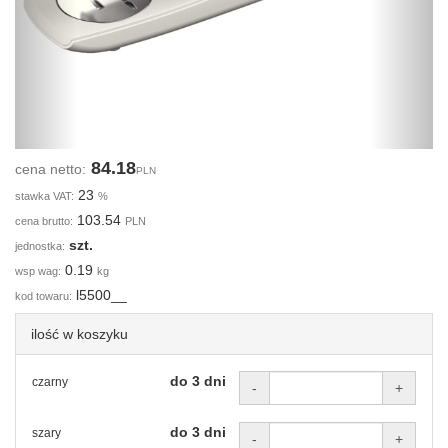
84.18
cena netto:
PLN
23
stawka VAT:
%
103.54
cena brutto:
PLN
szt.
jednostka:
0.19
wsp wag:
kg
l5500__
kod towaru:
ilość w koszyku
do 3 dni
czarny
-
+
do 3 dni
szary
-
+