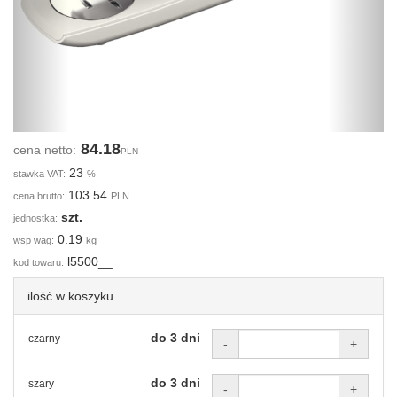
84.18
cena netto:
PLN
23
stawka VAT:
%
103.54
cena brutto:
PLN
szt.
jednostka:
0.19
wsp wag:
kg
l5500__
kod towaru:
ilość w koszyku
do 3 dni
czarny
-
+
do 3 dni
szary
-
+