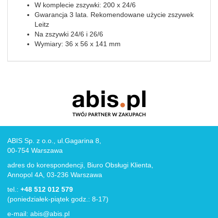
W komplecie zszywki: 200 x 24/6
Gwarancja 3 lata. Rekomendowane użycie zszywek
Leitz
Na zszywki 24/6 i 26/6
Wymiary: 36 x 56 x 141 mm
ABIS Sp. z o.o., ul.Gagarina 8,
00-754 Warszawa
adres do korespondencji, Biuro Obsługi Klienta,
Annopol 4A, 03-236 Warszawa
tel.:
+48 512 012 579
(poniedziałek-piątek godz.: 8-17)
e-mail:
abis@abis.pl