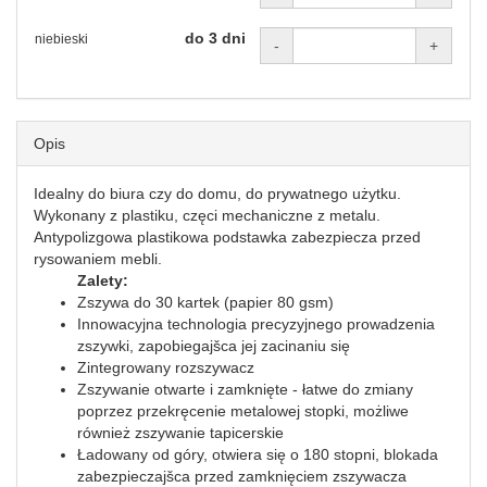
do 3 dni
niebieski
-
+
Opis
Idealny do biura czy do domu, do prywatnego użytku.
Wykonany z plastiku, częci mechaniczne z metalu.
Antypolizgowa plastikowa podstawka zabezpiecza przed
rysowaniem mebli.
Zalety:
Zszywa do 30 kartek (papier 80 gsm)
Innowacyjna technologia precyzyjnego prowadzenia
zszywki, zapobiegajšca jej zacinaniu się
Zintegrowany rozszywacz
Zszywanie otwarte i zamknięte - łatwe do zmiany
poprzez przekręcenie metalowej stopki, możliwe
również zszywanie tapicerskie
Ładowany od góry, otwiera się o 180 stopni, blokada
zabezpieczajšca przed zamknięciem zszywacza