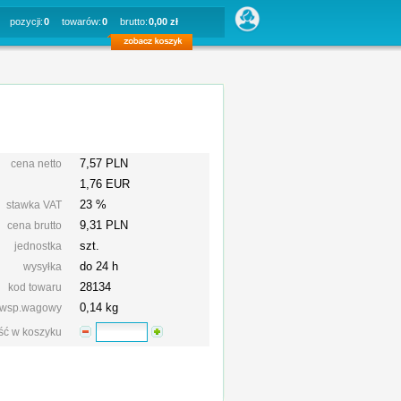
pozycji:
0
towarów:
0
brutto:
0,00 zł
7,57 PLN
cena netto
1,76 EUR
23 %
stawka VAT
9,31
PLN
cena brutto
szt.
jednostka
do 24 h
wysyłka
28134
kod towaru
0,14 kg
wsp.wagowy
ość w koszyku