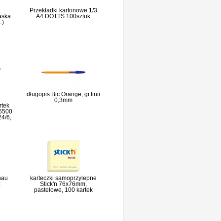
Przekładki kartonowe 1/3
aska
A4 DOTTS 100sztuk
.)
długopis Bic Orange, gr.linii
0,3mm
rtek
 5500
24/6,
nau
karteczki samoprzylepne
z
Stick'n 76x76mm,
pastelowe, 100 kartek