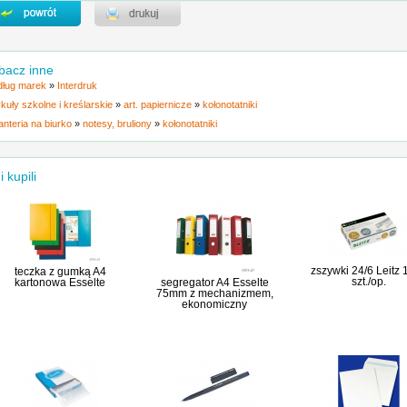
bacz inne
ług marek
»
Interdruk
ykuły szkolne i kreślarskie
»
art. papiernicze
»
kołonotatniki
anteria na biurko
»
notesy, bruliony
»
kołonotatniki
i kupili
zszywki 24/6 Leitz
teczka z gumką A4
szt./op.
kartonowa Esselte
segregator A4 Esselte
75mm z mechanizmem,
ekonomiczny