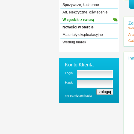
Spożywcze, kuchenne
Art. elektryczne, oświetlenie
W zgodzie z naturą
Zo
Nowości w ofercie
Wed
Materiały eksploatacyjne
Art
Gal
Według marek
Inn
Konto Klienta
Login
Hasło
nie pamiętam hasła