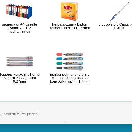
segregator A4 Esselte
herbata czarna Lipton
długopis Bic Cristal, g
75mm No. 1, z
Yellow Label 100 torebek
0,4mm
mechanizmem
długopis klasyczny Pentel
marker permanentny Bic
Superb BK77, gr.linii
Marking 2000, okrągła
0,27mm
końcówka, gr.linii 1,7mm
og zawiera 5 159 pozycji
'