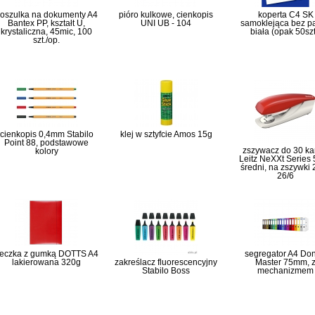
oszulka na dokumenty A4
pióro kulkowe, cienkopis
koperta C4 SK
Bantex PP, kształt U,
UNI UB - 104
samoklejąca bez p
krystaliczna, 45mic, 100
biała (opak 50szt
szt./op.
cienkopis 0,4mm Stabilo
klej w sztyfcie Amos 15g
Point 88, podstawowe
zszywacz do 30 ka
kolory
Leitz NeXXt Series
średni, na zszywki 
26/6
eczka z gumką DOTTS A4
segregator A4 Do
lakierowana 320g
zakreślacz fluorescencyjny
Master 75mm, 
Stabilo Boss
mechanizmem