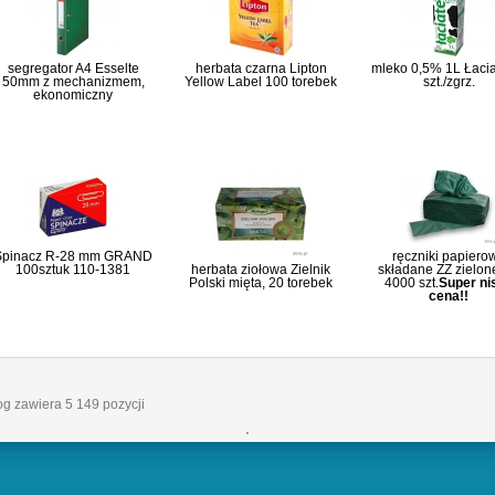
segregator A4 Esselte
herbata czarna Lipton
mleko 0,5% 1L Łacia
50mm z mechanizmem,
Yellow Label 100 torebek
szt./zgrz.
ekonomiczny
Spinacz R-28 mm GRAND
ręczniki papiero
100sztuk 110-1381
herbata ziołowa Zielnik
składane ZZ zielon
Polski mięta, 20 torebek
4000 szt.
Super ni
cena!!
log zawiera 5 149 pozycji
'