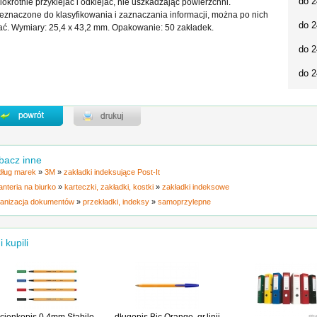
do 2
lokrotnie przyklejać i odklejać, nie uszkadzając powierzchni.
eznaczone do klasyfikowania i zaznaczania informacji, można po nich
do 2
ać. Wymiary: 25,4 x 43,2 mm. Opakowanie: 50 zakładek.
do 2
do 2
bacz inne
ług marek
»
3M
»
zakładki indeksujące Post-It
anteria na biurko
»
karteczki, zakładki, kostki
»
zakładki indeksowe
anizacja dokumentów
»
przekładki, indeksy
»
samoprzylepne
i kupili