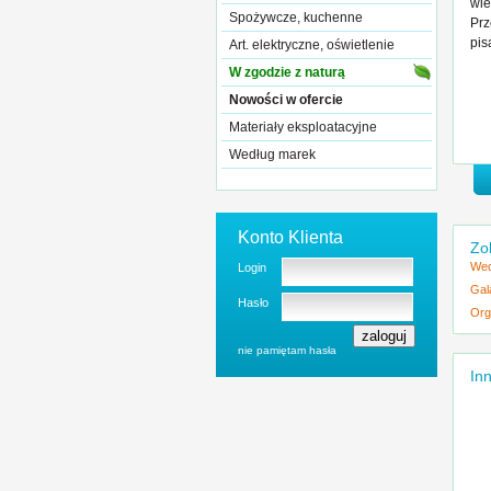
wie
Spożywcze, kuchenne
Prz
pis
Art. elektryczne, oświetlenie
W zgodzie z naturą
Nowości w ofercie
Materiały eksploatacyjne
Według marek
Konto Klienta
Zo
Wed
Login
Gal
Hasło
Org
nie pamiętam hasła
Inn