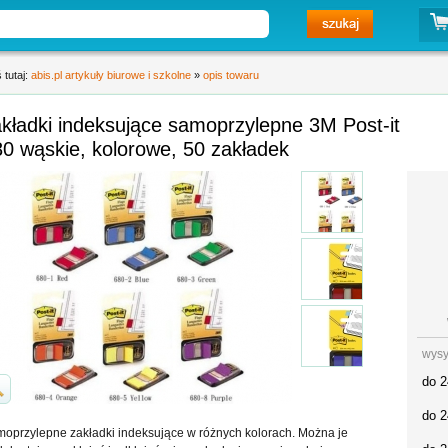
 tutaj:
abis.pl artykuły biurowe i szkolne
»
opis towaru
kładki indeksujące samoprzylepne 3M Post-it
0 wąskie, kolorowe, 50 zakładek
wysy
do 2
do 2
oprzylepne zakładki indeksujące w różnych kolorach. Można je