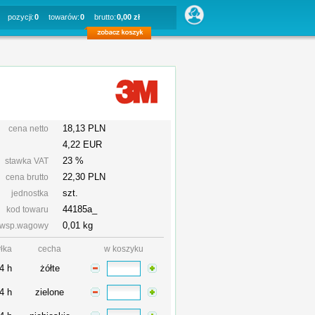
pozycji:
0
towarów:
0
brutto:
0,00 zł
18,13 PLN
cena netto
4,22 EUR
23 %
stawka VAT
22,30
PLN
cena brutto
szt.
jednostka
44185a_
kod towaru
0,01 kg
wsp.wagowy
łka
cecha
w koszyku
4 h
żółte
4 h
zielone