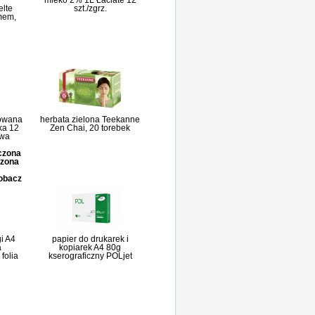
mleko 2% 1L Łaciate 12
elte
szt./zgrz.
mem,
owana
herbata zielona Teekanne
ka 12
Zen Chai, 20 torebek
owa
iczona
czona
zobacz
i A4
papier do drukarek i
a
kopiarek A4 80g
folia
kserograficzny POLjet