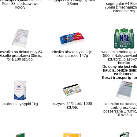
cienkopis 0,4mm Stabilo
długopis Bic Orange, gr.linii
Point 88, podstawowe
0,3mm
segregator A4 Ess
kolory
75mm z mechaniz
ekonomiczny
oszulka na dokumenty A4
ciastka biszkopty delicje
woda mineralna gaz
Esselte groszkowa 35mic,
szampańskie 147g
500ml Nałęczowian
folia 100 szt./op.
szt./zgrz., plastik
butelka
Do ceny nie jest wl
kaucja, będzie doli
na fakturze.
Koszt transportu - 
szczegóły
zszywki 24/6 Leitz 1000
cukier biały sypki 1kg
koszulka na katalog
szt./op.
Leitz groszkow
poszerzana 170mic, 
10 szt./op.