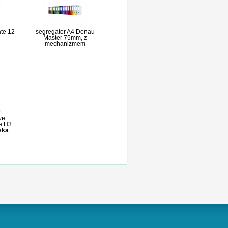
te 12
segregator A4 Donau
Master 75mm, z
mechanizmem
we
e H3
ska