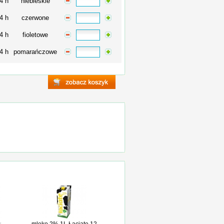
4 h
niebieskie
4 h
czerwone
4 h
fioletowe
4 h
pomarańczowe