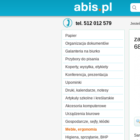
tel. 512 012 579
Jesteś
Papier
za
Organizacja dokumentów
68
Galanteria na biurko
Przybory do pisania
Koperty, wysyłka, etykiety
Konferencja, prezentacja
Upominki
Druki, kalendarze, notesy
Artykuły szkolne i kreślarskie
Akcesoria komputerowe
Urządzenia biurowe
Gospodarcze, sejfy, kłódki
Meble, ergonomia
Sam
Higiena, sprzątanie, BHP