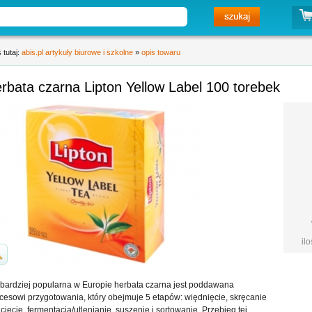
 tutaj:
abis.pl artykuły biurowe i szkolne
»
opis towaru
rbata czarna Lipton Yellow Label 100 torebek
il
bardziej popularna w Europie herbata czarna jest poddawana
cesowi przygotowania, który obejmuje 5 etapów: więdnięcie, skręcanie
 cięcie, fermentacja/utlenianie, suszenie i sortowanie. Przebieg tej