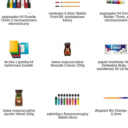
cienkopis 0,4mm Stabilo
segregator A4 Do
segregator A4 Esselte
Point 88, podstawowe
Master 75mm, 
75mm z mechanizmem,
kolory
mechanizmem
ekonomiczny
teczka z gumką A4
kawa rozpuszczalna
papier toaletowy Ve
kartonowa Esselte
Nescafe Classic 200g
Delikatnie Biały, 
warstwowy 56 szt./
kawa rozpuszczalna
długopis Bic Orange, g
Jacobs Velvet 200g
zakreślacz fluorescencyjny
0,3mm
Stabilo Boss