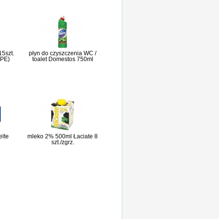
15szt.
płyn do czyszczenia WC /
PE)
toalet Domestos 750ml
elte
mleko 2% 500ml Łaciate 8
szt./zgrz.