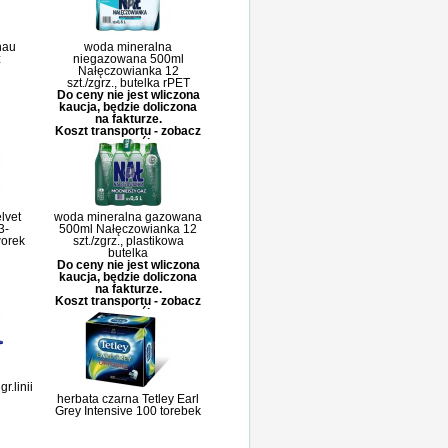
nau
woda mineralna
z
niegazowana 500ml
Nałęczowianka 12
szt./zgrz., butelka rPET
Do ceny nie jest wliczona
kaucja, będzie doliczona
na fakturze.
Koszt transportu - zobacz
szczegóły
lvet
woda mineralna gazowana
3-
500ml Nałęczowianka 12
worek
szt./zgrz., plastikowa
butelka
Do ceny nie jest wliczona
kaucja, będzie doliczona
na fakturze.
Koszt transportu - zobacz
szczegóły
r.linii
herbata czarna Tetley Earl
Grey Intensive 100 torebek