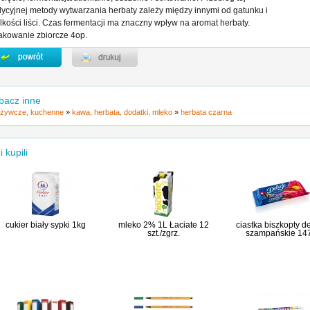
dycyjnej metody wytwarzania herbaty zależy między innymi od gatunku i
lkości liści. Czas fermentacji ma znaczny wpływ na aromat herbaty.
kowanie zbiorcze 4op.
bacz inne
żywcze, kuchenne
»
kawa, herbata, dodatki, mleko
»
herbata czarna
i kupili
cukier biały sypki 1kg
mleko 2% 1L Łaciate 12
ciastka biszkopty de
szt./zgrz.
szampańskie 14