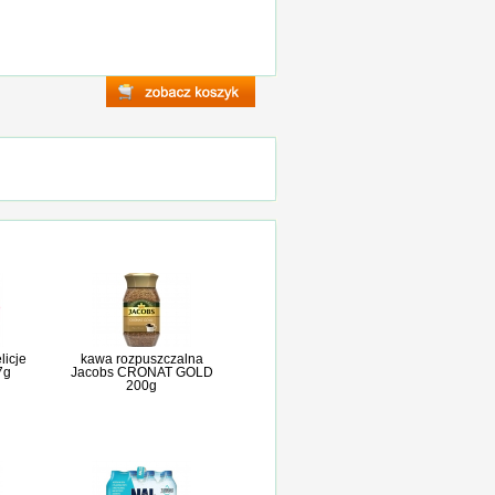
licje
kawa rozpuszczalna
7g
Jacobs CRONAT GOLD
200g