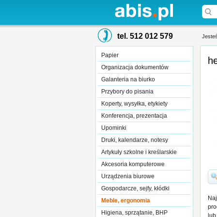
tel. 512 012 579
Jesteś
Papier
he
Organizacja dokumentów
Galanteria na biurko
Przybory do pisania
Koperty, wysyłka, etykiety
Konferencja, prezentacja
Upominki
Druki, kalendarze, notesy
Artykuły szkolne i kreślarskie
Akcesoria komputerowe
Urządzenia biurowe
Gospodarcze, sejfy, kłódki
Naj
Meble, ergonomia
pro
Higiena, sprzątanie, BHP
lub