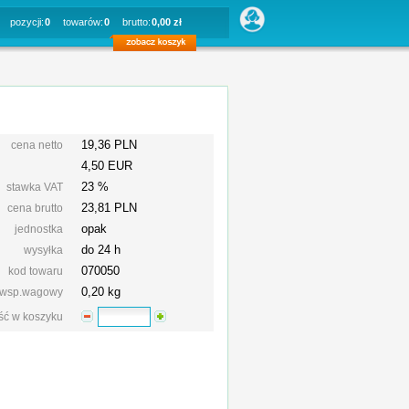
pozycji:
0
towarów:
0
brutto:
0,00 zł
19,36 PLN
cena netto
4,50 EUR
23 %
stawka VAT
23,81
PLN
cena brutto
opak
jednostka
do 24 h
wysyłka
070050
kod towaru
0,20 kg
wsp.wagowy
ość w koszyku