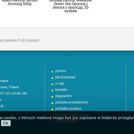
kawa mielona Jacobs
herbata zielona Teekanne
Kronung 500g
Green Tea Opuncia (
zielona z opuncją), 20
torebek
log zawiera 5 161 pozycji
'
pomoc
jak kupować
oland
o nas
zawa
,
Poland
kontakt
NIP: 521-10-06-189
regulamin
a
polityka prywatnosci
16)
polityka cookies
kariera - oferty pracy
w cookie, z ktorych niektore moga byc juz zapisane w folderze przeglad
01
strona główna