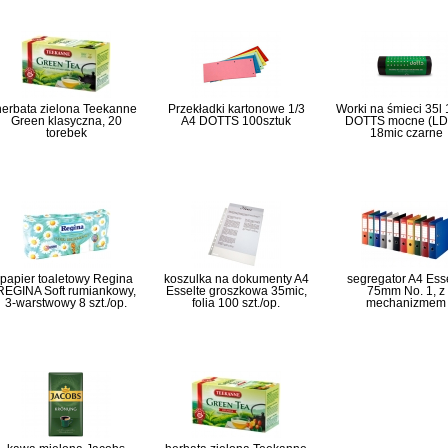
herbata zielona Teekanne
Przekładki kartonowe 1/3
Worki na śmieci 35l 
Green klasyczna, 20
A4 DOTTS 100sztuk
DOTTS mocne (LD
torebek
18mic czarne
papier toaletowy Regina
koszulka na dokumenty A4
segregator A4 Ess
REGINA Soft rumiankowy,
Esselte groszkowa 35mic,
75mm No. 1, z
3-warstwowy 8 szt./op.
folia 100 szt./op.
mechanizmem