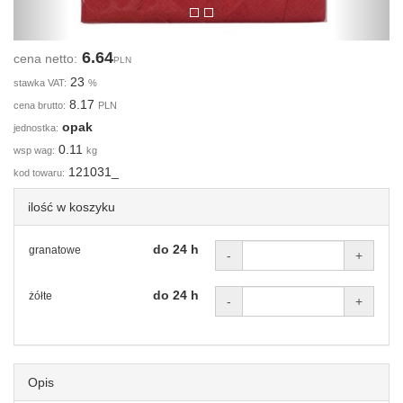
6.64
cena netto:
PLN
23
stawka VAT:
%
8.17
cena brutto:
PLN
opak
jednostka:
0.11
wsp wag:
kg
121031_
kod towaru:
ilość w koszyku
do 24 h
granatowe
-
+
do 24 h
żółte
-
+
Opis