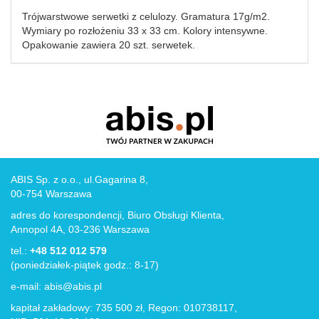
Trójwarstwowe serwetki z celulozy. Gramatura 17g/m2.
Wymiary po rozłożeniu 33 x 33 cm. Kolory intensywne.
Opakowanie zawiera 20 szt. serwetek.
ABIS Sp. z o.o., ul.Gagarina 8,
00-754 Warszawa
adres do korespondencji, Biuro Obsługi Klienta,
Annopol 4A, 03-236 Warszawa
tel.:
+48 512 012 579
(poniedziałek-piątek godz.: 8-17)
e-mail:
abis@abis.pl
kapitał zakładowy: 735 500 zł, Regon: 010738117,