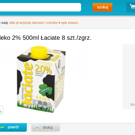
 tutaj:
abis.pl artykuły biurowe i szkolne
»
opis towaru
eko 2% 500ml Łaciate 8 szt./zgrz.
il