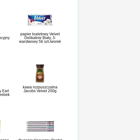
papier toaletowy Velvet
ncyjny
Delikatnie Biały, 3-
warstwowy 56 szt./worek
kawa rozpuszczalna
y Earl
Jacobs Velvet 200g
orebek