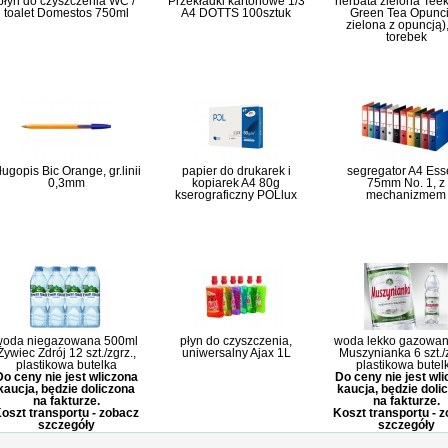
płyn do czyszczenia WC /
Przekładki kartonowe 1/3
herbata zielona Tee
toalet Domestos 750ml
A4 DOTTS 100sztuk
Green Tea Opunci
zielona z opuncją)
torebek
ługopis Bic Orange, gr.linii
papier do drukarek i
segregator A4 Ess
0,3mm
kopiarek A4 80g
75mm No. 1, z
kserograficzny POLlux
mechanizmem
woda niegazowana 500ml
płyn do czyszczenia,
woda lekko gazowan
Żywiec Zdrój 12 szt./zgrz.,
uniwersalny Ajax 1L
Muszynianka 6 szt./z
plastikowa butelka
plastikowa butel
Do ceny nie jest wliczona
Do ceny nie jest wl
kaucja, będzie doliczona
kaucja, będzie doli
na fakturze.
na fakturze.
oszt transportu - zobacz
Koszt transportu - 
szczegóły
szczegóły