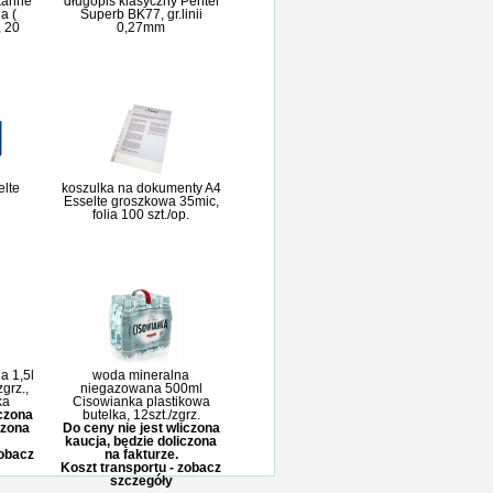
kanne
długopis klasyczny Pentel
a (
Superb BK77, gr.linii
, 20
0,27mm
elte
koszulka na dokumenty A4
Esselte groszkowa 35mic,
folia 100 szt./op.
a 1,5l
woda mineralna
grz.,
niegazowana 500ml
ka
Cisowianka plastikowa
iczona
butelka, 12szt./zgrz.
czona
Do ceny nie jest wliczona
kaucja, będzie doliczona
zobacz
na fakturze.
Koszt transportu - zobacz
szczegóły