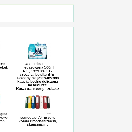
pton
woda mineralna
rebek
niegazowana 500ml
Nałęczowianka 12
szt./zgrz., butelka rPET
Do ceny nie jest wliczona
kaucja, będzie doliczona
na fakturze.
Koszt transportu - zobacz
szczegóły
egina
kowy,
segregator A4 Esselte
/op.
75mm z mechanizmem,
ekonomiczny