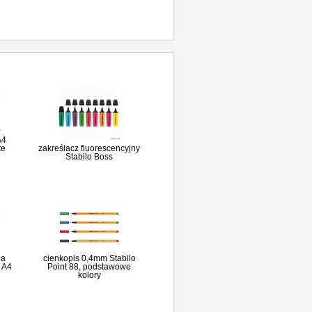
A4
te
zakreślacz fluorescencyjny
Stabilo Boss
na
cienkopis 0,4mm Stabilo
 A4
Point 88, podstawowe
kolory