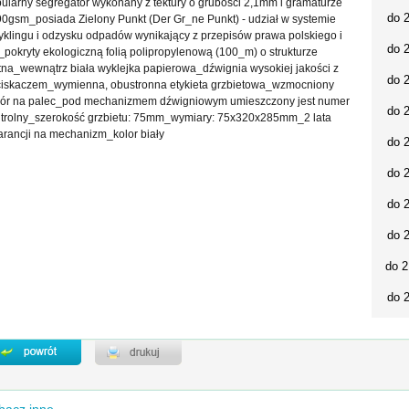
ularny segregator wykonany z tektury o grubości 2,1mm i gramaturze
do 
0gsm_posiada Zielony Punkt (Der Gr_ne Punkt) - udział w systemie
yklingu i odzysku odpadów wynikający z przepisów prawa polskiego i
do 
pokryty ekologiczną folią polipropylenową (100_m) o strukturze
tna_wewnątrz biała wyklejka papierowa_dźwignia wysokiej jakości z
do 
iskaczem_wymienna, obustronna etykieta grzbietowa_wzmocniony
ór na palec_pod mechanizmem dźwigniowym umieszczony jest numer
do 
trolny_szerokość grzbietu: 75mm_wymiary: 75x320x285mm_2 lata
rancji na mechanizm_kolor biały
do 
do 
do 
do 
do 2
do 