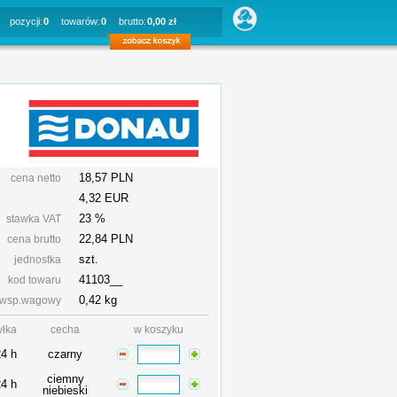
pozycji:
0
towarów:
0
brutto:
0,00 zł
18,57 PLN
cena netto
4,32 EUR
23 %
stawka VAT
22,84
PLN
cena brutto
szt.
jednostka
41103__
kod towaru
0,42 kg
wsp.wagowy
yłka
cecha
w koszyku
24 h
czarny
ciemny
24 h
niebieski