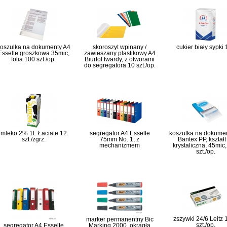
oszulka na dokumenty A4
skoroszyt wpinany /
cukier biały sypki
Esselte groszkowa 35mic,
zawieszany plastikowy A4
folia 100 szt./op.
Biurfol twardy, z otworami
do segregatora 10 szt./op.
mleko 2% 1L Łaciate 12
segregator A4 Esselte
koszulka na dokume
szt./zgrz.
75mm No. 1, z
Bantex PP, kształt
mechanizmem
krystaliczna, 45mic
szt./op.
zszywki 24/6 Leitz
marker permanentny Bic
szt./op.
segregator A4 Esselte
Marking 2000, okrągła