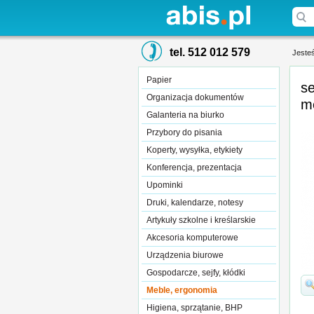
tel. 512 012 579
Jesteś
Papier
s
Organizacja dokumentów
m
Galanteria na biurko
Przybory do pisania
Koperty, wysyłka, etykiety
Konferencja, prezentacja
Upominki
Druki, kalendarze, notesy
Artykuły szkolne i kreślarskie
Akcesoria komputerowe
Urządzenia biurowe
Gospodarcze, sejfy, kłódki
Meble, ergonomia
Higiena, sprzątanie, BHP