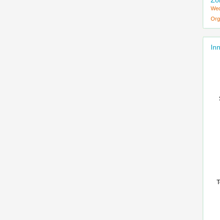
Zo
Wed
Org
Inn
T