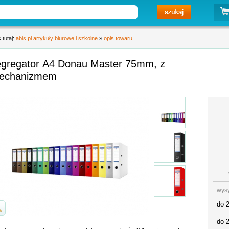
 tutaj:
abis.pl artykuły biurowe i szkolne
»
opis towaru
egregator A4 Donau Master 75mm, z
echanizmem
wys
do 
do 