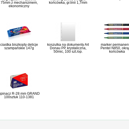
75mm z mechanizmem,
końcówka, gr.linii 1,7mm
ekonomiczny
ciastka biszkopty delicje
koszulka na dokumenty A4
marker permanen
szampańskie 147g
Donau PP, krystaliczna,
Pentel N850, okrą
50mic, 100 szt./op.
końcówka
Spinacz R-28 mm GRAND
100sztuk 110-1381