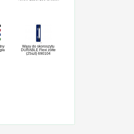
tny
Wąsy do skoroszytu
gła
DURABLE Flexi żółte
(25szt) 690104