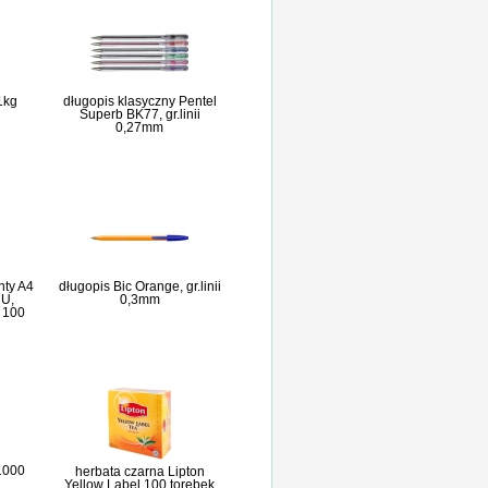
 1kg
długopis klasyczny Pentel
Superb BK77, gr.linii
0,27mm
nty A4
długopis Bic Orange, gr.linii
 U,
0,3mm
, 100
 1000
herbata czarna Lipton
Yellow Label 100 torebek