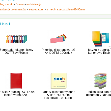
bacz inne
ług marek
»
Donau
»
archiwizacja
anizacja dokumentów
»
segregatory
»
z mech. szer.grzbietu 61-90mm
i kupili
Segregator ekonomiczny
Przekładki kartonowe 1/3
teczka z gumką 
DOTTS A4/50mm
A4 DOTTS 100sztuk
kartonowa Essel
eczka z gumką DOTTS A4
karteczki samoprzylepne
półka, szuflada 
lakierowana 320g
Stick'n 76x76mm,
dokumenty Donau
pastelowe, 100 kartek