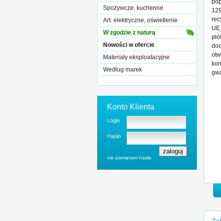
pop
Spożywcze, kuchenne
129
rec
Art. elektryczne, oświetlenie
UE_
W zgodzie z naturą
płó
Nowości w ofercie
doc
otw
Materiały eksploatacyjne
kon
Według marek
gwa
Konto Klienta
Login
Hasło
nie pamiętam hasła