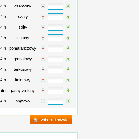
24 h
czerwony
24 h
szary
24 h
żółty
24 h
zielony
24 h
pomarańczowy
24 h
granatowy
24 h
turkusowy
24 h
fioletowy
 dni
jasny zielony
24 h
brązowy