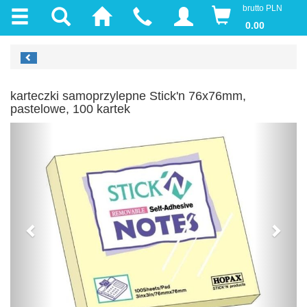
brutto PLN
0.00
karteczki samoprzylepne Stick'n 76x76mm,
pastelowe, 100 kartek
Previous
Next