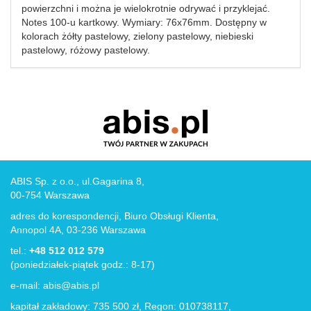
powierzchni i można je wielokrotnie odrywać i przyklejać.
Notes 100-u kartkowy. Wymiary: 76x76mm. Dostępny w
kolorach żółty pastelowy, zielony pastelowy, niebieski
pastelowy, różowy pastelowy.
ABIS Sp. z o.o., ul.Gagarina 8,
00-754 Warszawa
adres do korespondencji, Biuro Obsługi Klienta,
Annopol 4A, 03-236 Warszawa
tel.:
+48 512 012 579
(poniedziałek-piątek godz.: 8-17)
e-mail:
abis@abis.pl
kapitał zakładowy: 735 500 zł, Regon: 010738117,