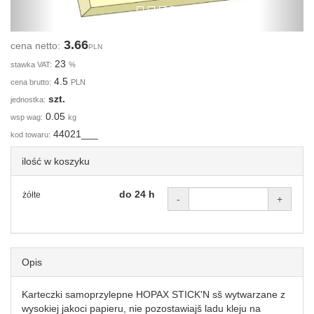
3.66
cena netto:
PLN
23
stawka VAT:
%
4.5
cena brutto:
PLN
szt.
jednostka:
0.05
wsp wag:
kg
44021___
kod towaru:
ilość w koszyku
do 24 h
żółte
-
+
Opis
Karteczki samoprzylepne HOPAX STICK'N sš wytwarzane z
wysokiej jakoci papieru, nie pozostawiajš ladu kleju na