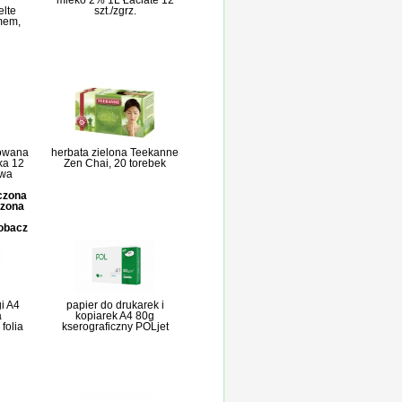
mleko 2% 1L Łaciate 12
elte
szt./zgrz.
mem,
owana
herbata zielona Teekanne
ka 12
Zen Chai, 20 torebek
owa
iczona
czona
zobacz
i A4
papier do drukarek i
a
kopiarek A4 80g
folia
kserograficzny POLjet