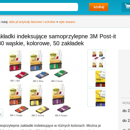
 tutaj:
abis.pl artykuły biurowe i szkolne
»
opis towaru
kładki indeksujące samoprzylepne 3M Post-it
0 wąskie, kolorowe, 50 zakładek
wysy
do 2
do 2
oprzylepne zakładki indeksujące w różnych kolorach. Można je