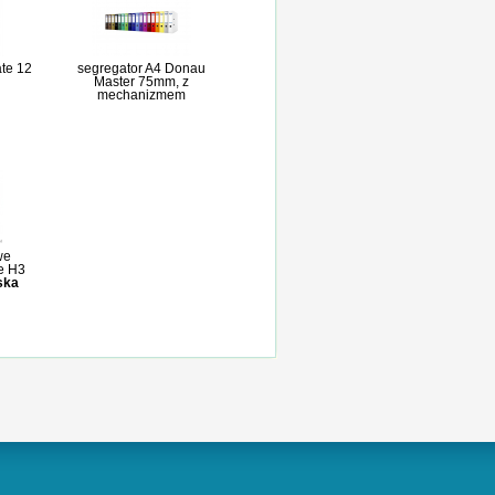
te 12
segregator A4 Donau
Master 75mm, z
mechanizmem
we
e H3
ska