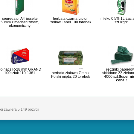
segregator A4 Esselte
herbata czarna Lipton
mleko 0,5% 1L Łacia
50mm z mechanizmem,
Yellow Label 100 torebek
szt./zgrz.
ekonomiczny
Spinacz R-28 mm GRAND
ręczniki papiero
100sztuk 110-1381
herbata ziołowa Zielnik
składane ZZ zielon
Polski mięta, 20 torebek
4000 szt.
Super ni
cena!!
log zawiera 5 149 pozycji
'