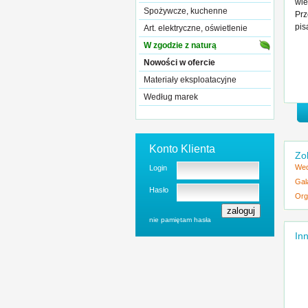
wie
Spożywcze, kuchenne
Prz
pis
Art. elektryczne, oświetlenie
W zgodzie z naturą
Nowości w ofercie
Materiały eksploatacyjne
Według marek
Konto Klienta
Zo
Wed
Login
Gal
Hasło
Org
nie pamiętam hasła
Inn