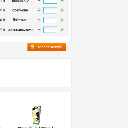
4 h
niebieskie
4 h
czerwone
4 h
fioletowe
4 h
pomarańczowe