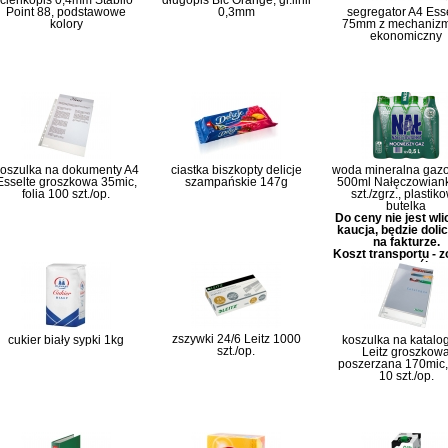
cienkopis 0,4mm Stabilo
długopis Bic Orange, gr.linii
Point 88, podstawowe
0,3mm
segregator A4 Ess
kolory
75mm z mechaniz
ekonomiczny
oszulka na dokumenty A4
ciastka biszkopty delicje
woda mineralna gaz
Esselte groszkowa 35mic,
szampańskie 147g
500ml Nałęczowian
folia 100 szt./op.
szt./zgrz., plastik
butelka
Do ceny nie jest wl
kaucja, będzie doli
na fakturze.
Koszt transportu - 
szczegóły
zszywki 24/6 Leitz 1000
cukier biały sypki 1kg
koszulka na katalog
szt./op.
Leitz groszkow
poszerzana 170mic, 
10 szt./op.