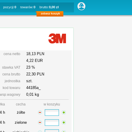
pozycji:
0
towarów:
0
brutto:
0,00 zł
18,13 PLN
cena netto
4,22 EUR
23 %
stawka VAT
22,30
PLN
cena brutto
szt.
jednostka
44185a_
kod towaru
0,01 kg
wsp.wagowy
łka
cecha
w koszyku
4 h
żółte
4 h
zielone