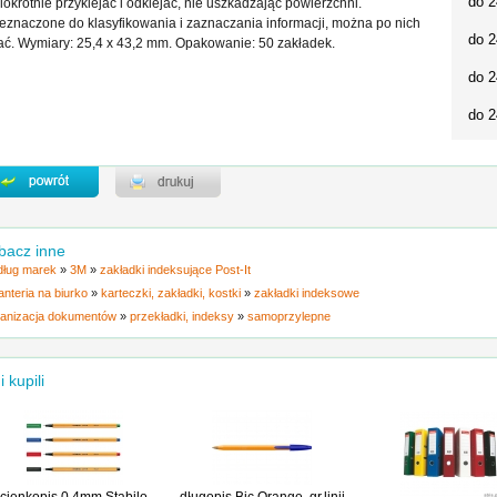
do 2
lokrotnie przyklejać i odklejać, nie uszkadzając powierzchni.
eznaczone do klasyfikowania i zaznaczania informacji, można po nich
do 2
ać. Wymiary: 25,4 x 43,2 mm. Opakowanie: 50 zakładek.
do 2
do 2
bacz inne
ług marek
»
3M
»
zakładki indeksujące Post-It
anteria na biurko
»
karteczki, zakładki, kostki
»
zakładki indeksowe
anizacja dokumentów
»
przekładki, indeksy
»
samoprzylepne
i kupili