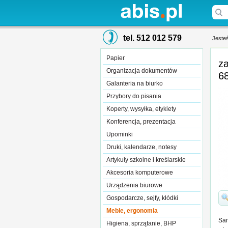
tel. 512 012 579
Jesteś
Papier
za
Organizacja dokumentów
68
Galanteria na biurko
Przybory do pisania
Koperty, wysyłka, etykiety
Konferencja, prezentacja
Upominki
Druki, kalendarze, notesy
Artykuły szkolne i kreślarskie
Akcesoria komputerowe
Urządzenia biurowe
Gospodarcze, sejfy, kłódki
Meble, ergonomia
Sam
Higiena, sprzątanie, BHP