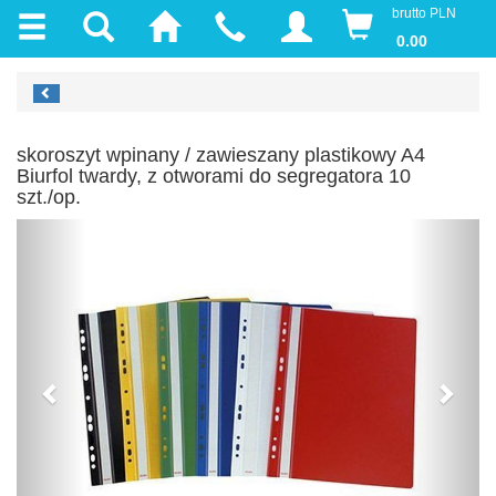
brutto PLN
0.00
skoroszyt wpinany / zawieszany plastikowy A4
Biurfol twardy, z otworami do segregatora 10
szt./op.
Previous
Next