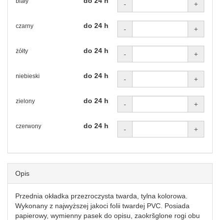
do 24 h
biały
-
+
do 24 h
czarny
-
+
do 24 h
żółty
-
+
do 24 h
niebieski
-
+
do 24 h
zielony
-
+
do 24 h
czerwony
-
+
Opis
Przednia okładka przezroczysta twarda, tylna kolorowa.
Wykonany z najwyższej jakoci folii twardej PVC. Posiada
papierowy, wymienny pasek do opisu, zaokršglone rogi obu