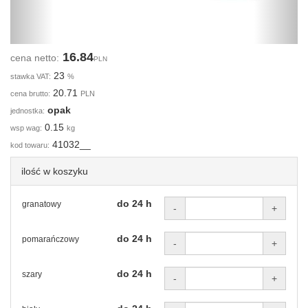
16.84
cena netto:
PLN
23
stawka VAT:
%
20.71
cena brutto:
PLN
opak
jednostka:
0.15
wsp wag:
kg
41032__
kod towaru:
ilość w koszyku
do 24 h
granatowy
-
+
do 24 h
pomarańczowy
-
+
do 24 h
szary
-
+