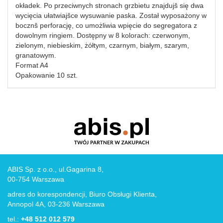
okładek. Po przeciwnych stronach grzbietu znajdujš się dwa
wycięcia ułatwiajšce wysuwanie paska. Został wyposażony w
bocznš perforację, co umożliwia wpięcie do segregatora z
dowolnym ringiem. Dostępny w 8 kolorach: czerwonym,
zielonym, niebieskim, żółtym, czarnym, białym, szarym,
granatowym.
Format A4
Opakowanie 10 szt.
ABIS Sp. z o.o., ul.Gagarina 8,
00-754 Warszawa
adres do korespondencji, Biuro Obsługi Klienta,
Annopol 4A, 03-236 Warszawa
tel.:
+48 512 012 579