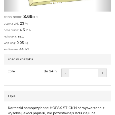
3.66
cena netto:
PLN
23
stawka VAT:
%
4.5
cena brutto:
PLN
szt.
jednostka:
0.05
wsp wag:
kg
44021___
kod towaru:
ilość w koszyku
do 24 h
żółte
-
+
Opis
Karteczki samoprzylepne HOPAX STICK'N sš wytwarzane z
wysokiej jakoci papieru, nie pozostawiajš ladu kleju na