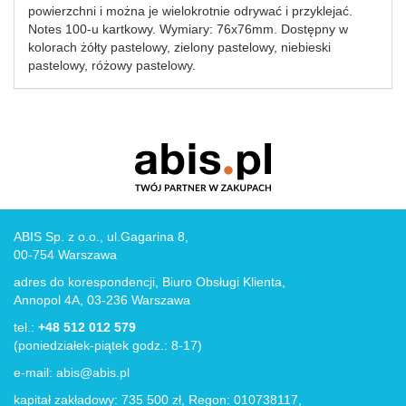
powierzchni i można je wielokrotnie odrywać i przyklejać.
Notes 100-u kartkowy. Wymiary: 76x76mm. Dostępny w
kolorach żółty pastelowy, zielony pastelowy, niebieski
pastelowy, różowy pastelowy.
ABIS Sp. z o.o., ul.Gagarina 8,
00-754 Warszawa
adres do korespondencji, Biuro Obsługi Klienta,
Annopol 4A, 03-236 Warszawa
tel.:
+48 512 012 579
(poniedziałek-piątek godz.: 8-17)
e-mail:
abis@abis.pl
kapitał zakładowy: 735 500 zł, Regon: 010738117,