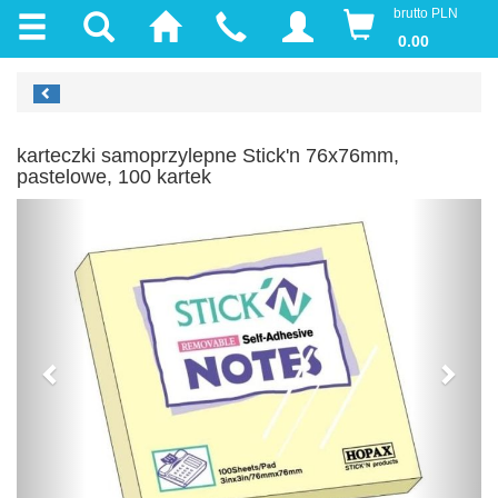
brutto PLN
0.00
karteczki samoprzylepne Stick'n 76x76mm,
pastelowe, 100 kartek
Previous
Next