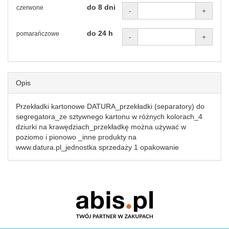
do 8 dni
czerwone
-
+
do 24 h
pomarańczowe
-
+
Opis
Przekładki kartonowe DATURA_przekładki (separatory) do
segregatora_ze sztywnego kartonu w różnych kolorach_4
dziurki na krawędziach_przekładkę można używać w
poziomo i pionowo _inne produkty na
www.datura.pl_jednostka sprzedaży 1 opakowanie