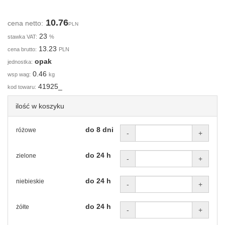
10.76
cena netto:
PLN
23
stawka VAT:
%
13.23
cena brutto:
PLN
opak
jednostka:
0.46
wsp wag:
kg
41925_
kod towaru:
ilość w koszyku
do 8 dni
różowe
-
+
do 24 h
zielone
-
+
do 24 h
niebieskie
-
+
do 24 h
żółte
-
+