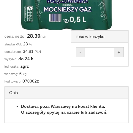
28.30
cena netto:
ilość w koszyku
PLN
23
stawka VAT:
%
34.81
cena brutto:
PLN
-
+
do 24 h
wysyłka:
zgrz
jednostka:
6
wsp wag:
kg
070002z
kod towaru:
Opis
Dostawa poza Warszawę na koszt klienta.
O szczegóły spytaj na czacie lub zadzwoń.