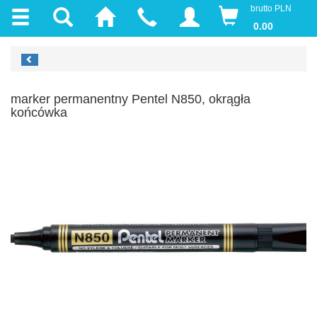
brutto PLN
0.00
marker permanentny Pentel N850, okrągła
końcówka