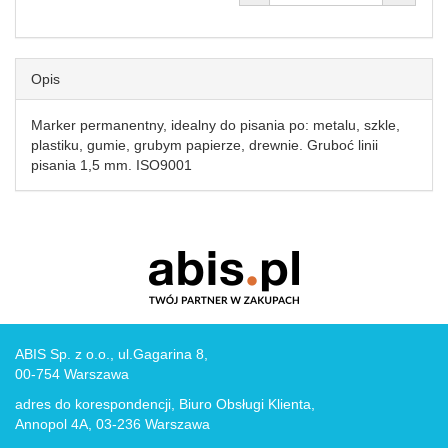
Opis
Marker permanentny, idealny do pisania po: metalu, szkle,
plastiku, gumie, grubym papierze, drewnie. Gruboć linii
pisania 1,5 mm. ISO9001
ABIS Sp. z o.o., ul.Gagarina 8,
00-754 Warszawa
adres do korespondencji, Biuro Obsługi Klienta,
Annopol 4A, 03-236 Warszawa