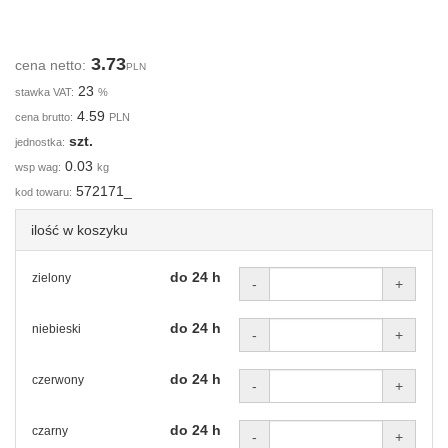
3.73
cena netto:
PLN
23
stawka VAT:
%
4.59
cena brutto:
PLN
szt.
jednostka:
0.03
wsp wag:
kg
572171_
kod towaru:
ilość w koszyku
do 24 h
zielony
-
+
do 24 h
niebieski
-
+
do 24 h
czerwony
-
+
do 24 h
czarny
-
+