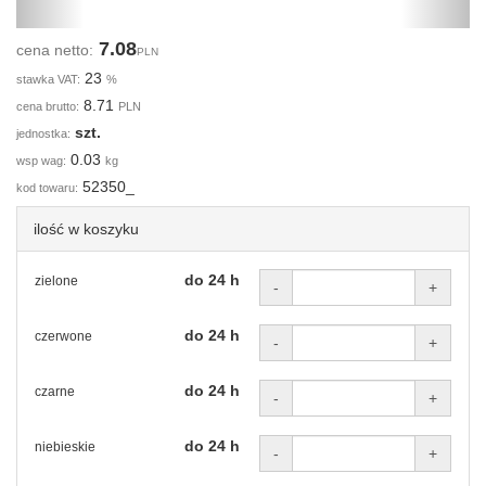
7.08
cena netto:
PLN
23
stawka VAT:
%
8.71
cena brutto:
PLN
szt.
jednostka:
0.03
wsp wag:
kg
52350_
kod towaru:
ilość w koszyku
do 24 h
zielone
-
+
do 24 h
czerwone
-
+
do 24 h
czarne
-
+
do 24 h
niebieskie
-
+