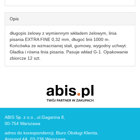
Opis
długopis żelowy z wymiennym wkładem żelowym, linia
pisania EXTRA FINE 0,32 mm, długoć linii 1000 m.
Końcówka ze wzmacnianej stali, gumowy, wygodny uchwyt.
Gładka i równa linia pisania. Pasuje wkład G-1. Opakowanie
zbiorcze 12 szt.
ABIS Sp. z o.o., ul.Gagarina 8,
00-754 Warszawa
adres do korespondencji, Biuro Obsługi Klienta,
Annopol 4A, 03-236 Warszawa