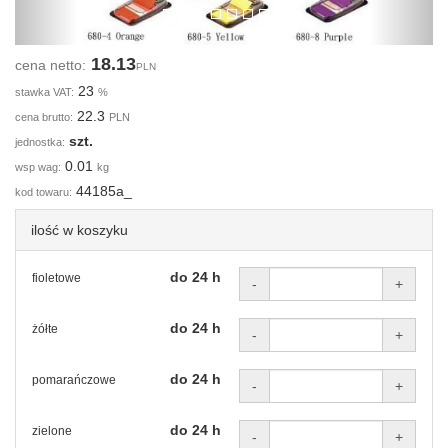
18.13
cena netto:
PLN
23
stawka VAT:
%
22.3
cena brutto:
PLN
szt.
jednostka:
0.01
wsp wag:
kg
44185a_
kod towaru:
ilość w koszyku
do 24 h
fioletowe
-
+
do 24 h
żółte
-
+
do 24 h
pomarańczowe
-
+
do 24 h
zielone
-
+