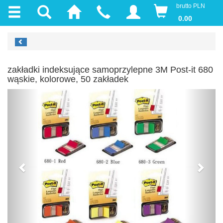
brutto PLN
0.00
zakładki indeksujące samoprzylepne 3M Post-it 680
wąskie, kolorowe, 50 zakładek
Previous
Next