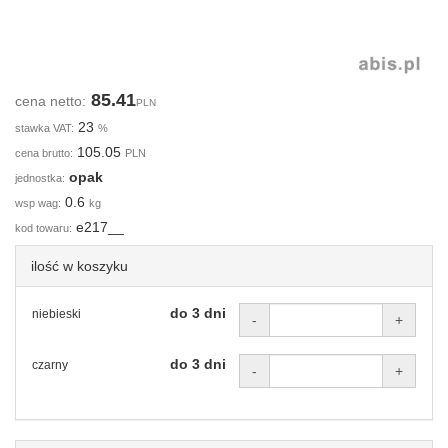
85.41
cena netto:
PLN
23
stawka VAT:
%
105.05
cena brutto:
PLN
opak
jednostka:
0.6
wsp wag:
kg
e217__
kod towaru:
ilość w koszyku
do 3 dni
niebieski
-
+
do 3 dni
czarny
-
+