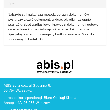
Opis
Najszybsza i najtańsza metoda oprawy dokumentów -
wystarczy złożyć dokument, wybrać okładki nastepnie
wsunać grzbiet wzdłuż lewej krawedzi dokumentu i gotowe.
Zaokršglone końce ułatwiajš wkładanie dokumentów.
Specjalny system utrzymujacy kartki w miejscu. Max. iloć
oprawianych kartek 30.
ABIS Sp. z o.o., ul.Gagarina 8,
00-754 Warszawa
adres do korespondencji, Biuro Obsługi Klienta,
Annopol 4A, 03-236 Warszawa
tel.:
+48 512 012 579