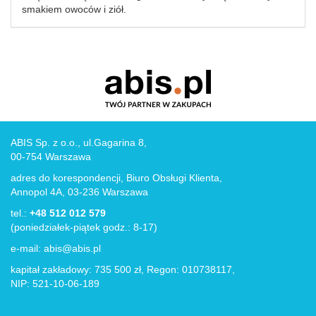
smakiem owoców i ziół.
ABIS Sp. z o.o., ul.Gagarina 8,
00-754 Warszawa
adres do korespondencji, Biuro Obsługi Klienta,
Annopol 4A, 03-236 Warszawa
tel.:
+48 512 012 579
(poniedziałek-piątek godz.: 8-17)
e-mail:
abis@abis.pl
kapitał zakładowy: 735 500 zł, Regon: 010738117,
NIP: 521-10-06-189