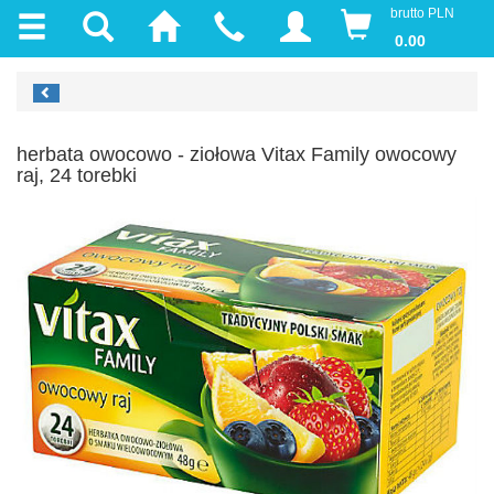
brutto PLN
0.00
herbata owocowo - ziołowa Vitax Family owocowy
raj, 24 torebki