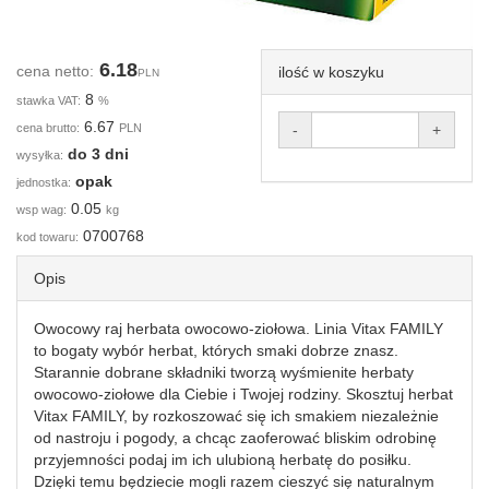
6.18
cena netto:
ilość w koszyku
PLN
8
stawka VAT:
%
6.67
cena brutto:
PLN
-
+
do 3 dni
wysyłka:
opak
jednostka:
0.05
wsp wag:
kg
0700768
kod towaru:
Opis
Owocowy raj herbata owocowo-ziołowa. Linia Vitax FAMILY
to bogaty wybór herbat, których smaki dobrze znasz.
Starannie dobrane składniki tworzą wyśmienite herbaty
owocowo-ziołowe dla Ciebie i Twojej rodziny. Skosztuj herbat
Vitax FAMILY, by rozkoszować się ich smakiem niezależnie
od nastroju i pogody, a chcąc zaoferować bliskim odrobinę
przyjemności podaj im ich ulubioną herbatę do posiłku.
Dzięki temu będziecie mogli razem cieszyć się naturalnym