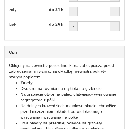
do 24 h
żółty
-
+
do 24 h
biały
-
+
Opis
Oklejony na zewnštrz poliolefinš, która zabezpiecza przed
zabrudzeniami i wzmacnia okładkę, wewnštrz pokryty
szarym papierem.
Zalety:
Dwustronna, wymienna etykieta na grzbiecie
Na grzbiecie otwór na palec, ułatwiajšcy wyjmowanie
segregatora z półki
Na dolnych krawędziach metalowe okucia, chronišce
przed niszczeniem okładek od wielokrotnego
wysuwania i wsuwania na półkę
Dwa otwory na przedniej okładce na grzbiety
mechanizmu, blokujšce okładkę po zamknięciu