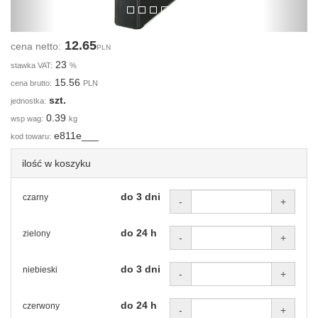
12.65
cena netto:
PLN
23
stawka VAT:
%
15.56
cena brutto:
PLN
szt.
jednostka:
0.39
wsp wag:
kg
e811e___
kod towaru:
ilość w koszyku
do 3 dni
czarny
-
+
do 24 h
zielony
-
+
do 3 dni
niebieski
-
+
do 24 h
czerwony
-
+