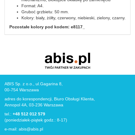
Format: A4.
Gruboć grzbietu: 50 mm.
Kolory: biały, żółty, czerwony, niebieski, zielony, czarny.
Pozostałe kolory pod kodem: e8117_
ABIS Sp. z o.o., ul.Gagarina 8,
00-754 Warszawa
adres do korespondencji, Biuro Obsługi Klienta,
Annopol 4A, 03-236 Warszawa
tel.:
+48 512 012 579
(poniedziałek-piątek godz.: 8-17)
e-mail:
abis@abis.pl