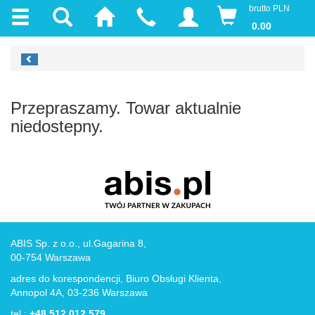
brutto PLN
0.00
Przepraszamy. Towar aktualnie
niedostepny.
ABIS Sp. z o.o., ul.Gagarina 8,
00-754 Warszawa
adres do korespondencji, Biuro Obsługi Klienta,
Annopol 4A, 03-236 Warszawa
tel.:
+48 512 012 579