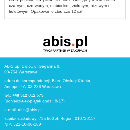
czarnym, czerwonym, niebieskim, zielonym, różowym i
fioletowym. Opakowanie zbiorcze 12 szt.
ABIS Sp. z o.o., ul.Gagarina 8,
00-754 Warszawa
adres do korespondencji, Biuro Obsługi Klienta,
Annopol 4A, 03-236 Warszawa
tel.:
+48 512 012 579
(poniedziałek-piątek godz.: 8-17)
e-mail:
abis@abis.pl
kapitał zakładowy: 735 500 zł, Regon: 010738117,
NIP: 521-10-06-189