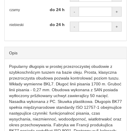
do 24 h
czarny
-
+
do 24 h
niebieski
-
+
Opis
Popularny długopis w prostej przezroczystej obudowie z
szybkoschnšcym tuszem na bazie oleju. Prosta, klasyczna
przezroczysta obudowa pozwala kontrolować poziom tuszu.
Wkłady wymienne BKL7. Długoć linii pisania 1700 m. Gruboć
linii pisania - 0,27 mm. Obudowa wykonana z SAN posiada
wytłoczony pršżkowany uchwyt zawierajšcy 50 nacięć.
Nasadka wykonana z PC. Skuwka plastikowa. Długopis BK77
spełnia międzynarodowe standardy ISO 12757-1 obejmujšce
następujšce czynniki: funkcjonalnoć pisania, czas
wysychania, niezmiennoć, wodoodpornoć, wiatłotrwałoć oraz
okres przechowywania. Fabryka we Francji produkujšca
BK77 posiada certyfikat ISO 9001. Dostępny w 6 kolorach: