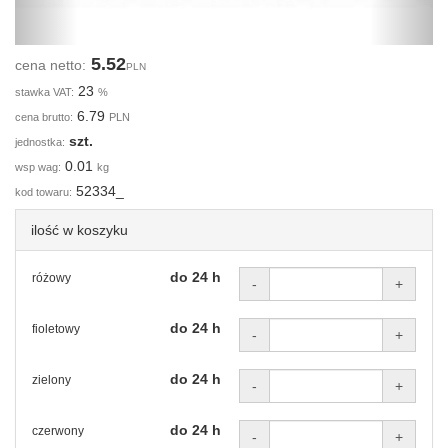
5.52
cena netto:
PLN
23
stawka VAT:
%
6.79
cena brutto:
PLN
szt.
jednostka:
0.01
wsp wag:
kg
52334_
kod towaru:
ilość w koszyku
do 24 h
różowy
-
+
do 24 h
fioletowy
-
+
do 24 h
zielony
-
+
do 24 h
czerwony
-
+