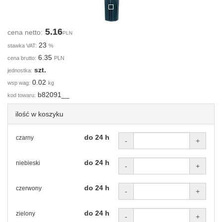
5.16
cena netto:
PLN
23
stawka VAT:
%
6.35
cena brutto:
PLN
szt.
jednostka:
0.02
wsp wag:
kg
b82091__
kod towaru:
ilość w koszyku
do 24 h
czarny
-
+
do 24 h
niebieski
-
+
do 24 h
czerwony
-
+
do 24 h
zielony
-
+