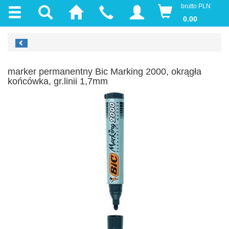
brutto PLN
0.00
marker permanentny Bic Marking 2000, okrągła
końcówka, gr.linii 1,7mm