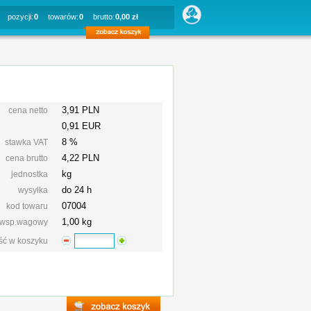
pozycji:
0
towarów:
0
brutto:
0,00 zł
3,91 PLN
cena netto
0,91 EUR
8 %
stawka VAT
4,22
PLN
cena brutto
kg
jednostka
do 24 h
wysyłka
07004
kod towaru
1,00 kg
wsp.wagowy
ość w koszyku