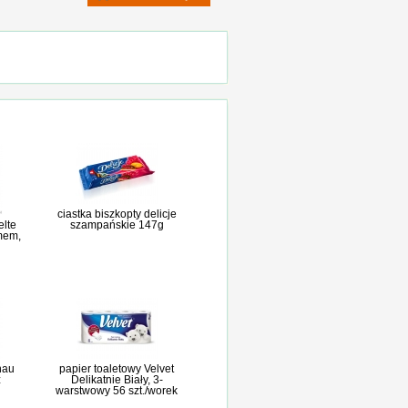
ciastka biszkopty delicje
elte
szampańskie 147g
mem,
nau
papier toaletowy Velvet
z
Delikatnie Biały, 3-
warstwowy 56 szt./worek