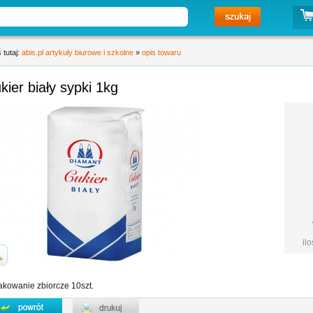
 tutaj:
abis.pl artykuły biurowe i szkolne
»
opis towaru
cukier biały sypki 1kg
il
kowanie zbiorcze 10szt.