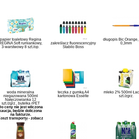
papier toaletowy Regina
długopis Bic Orange, g
REGINA Soft rumiankowy,
zakreślacz fluorescencyjny
0,3mm
3-warstwowy 8 szt./op.
Stabilo Boss
woda mineralna
teczka z gumką A4
mleko 2% 500ml Łaci
niegazowana 500ml
kartonowa Esselte
szt./zgrz.
Nałęczowianka 12
szt./zgrz., butelka rPET
Do ceny nie jest wliczona
kaucja, będzie doliczona
na fakturze.
oszt transportu - zobacz
szczegóły