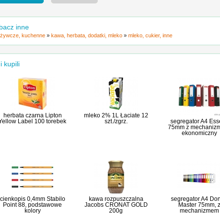
bacz inne
żywcze, kuchenne
»
kawa, herbata, dodatki, mleko
»
mleko, cukier, inne
i kupili
herbata czarna Lipton
mleko 2% 1L Łaciate 12
Yellow Label 100 torebek
szt./zgrz.
segregator A4 Ess
75mm z mechaniz
ekonomiczny
cienkopis 0,4mm Stabilo
kawa rozpuszczalna
segregator A4 Do
Point 88, podstawowe
Jacobs CRONAT GOLD
Master 75mm, 
kolory
200g
mechanizmem