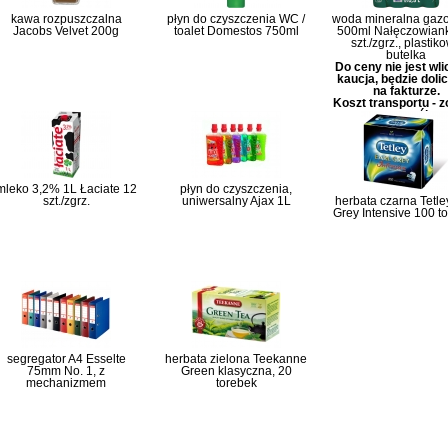
kawa rozpuszczalna
płyn do czyszczenia WC /
woda mineralna gaz
Jacobs Velvet 200g
toalet Domestos 750ml
500ml Nałęczowian
szt./zgrz., plastik
butelka
Do ceny nie jest wl
kaucja, będzie doli
na fakturze.
Koszt transportu - 
szczegóły
mleko 3,2% 1L Łaciate 12
płyn do czyszczenia,
szt./zgrz.
uniwersalny Ajax 1L
herbata czarna Tetle
Grey Intensive 100 t
segregator A4 Esselte
herbata zielona Teekanne
75mm No. 1, z
Green klasyczna, 20
mechanizmem
torebek