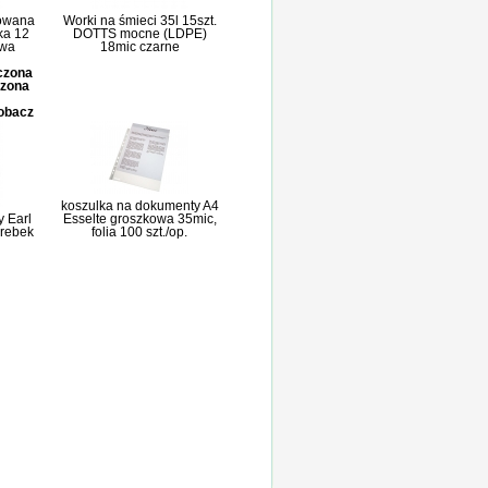
owana
Worki na śmieci 35l 15szt.
ka 12
DOTTS mocne (LDPE)
owa
18mic czarne
iczona
czona
zobacz
koszulka na dokumenty A4
y Earl
Esselte groszkowa 35mic,
orebek
folia 100 szt./op.