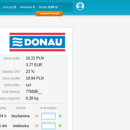
pozycji:
0
towarów:
0
brutto:
0,00 zł
16,21 PLN
cena netto
3,77 EUR
23 %
stawka VAT
19,94
PLN
cena brutto
szt.
jednostka
776595__
kod towaru
0,28 kg
wsp.wagowy
yłka
cecha
w koszyku
24 h
bezbarwna
5 dni
niebieska