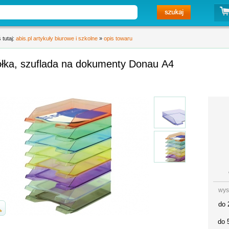
 tutaj:
abis.pl artykuły biurowe i szkolne
»
opis towaru
ółka, szuflada na dokumenty Donau A4
wys
do 
do 