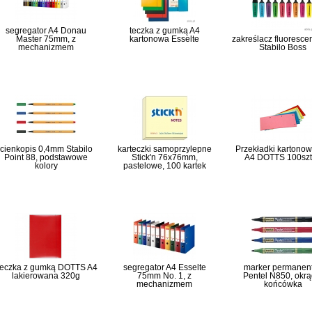
segregator A4 Donau
teczka z gumką A4
Master 75mm, z
kartonowa Esselte
zakreślacz fluoresce
mechanizmem
Stabilo Boss
cienkopis 0,4mm Stabilo
karteczki samoprzylepne
Przekładki kartonow
Point 88, podstawowe
Stick'n 76x76mm,
A4 DOTTS 100sz
kolory
pastelowe, 100 kartek
eczka z gumką DOTTS A4
segregator A4 Esselte
marker permanen
lakierowana 320g
75mm No. 1, z
Pentel N850, okrą
mechanizmem
końcówka