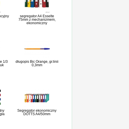
ncyjny
segregator A4 Esselte
75mm z mechanizmem,
ekonomiczny
e 1/3
długopis Bic Orange, gr.linii
tuk
0,3mm
tny
Segregator ekonomiczny
gła
DOTTS A4/50mm