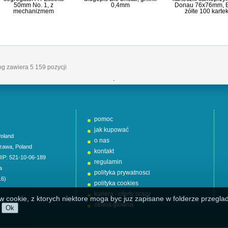
50mm No. 1, z
0,4mm
Donau 76x76mm, 
mechanizmem
żółte 100 karte
log zawiera 5 159 pozycji
'
pomoc
jak kupować
oland
o nas
zawa
,
Poland
kontakt
NIP: 521-10-06-189
regulamin
a
polityka prywatnosci
16)
polityka cookies
kariera - oferty pracy
w cookie, z ktorych niektore moga byc juz zapisane w folderze przeglad
01
strona główna