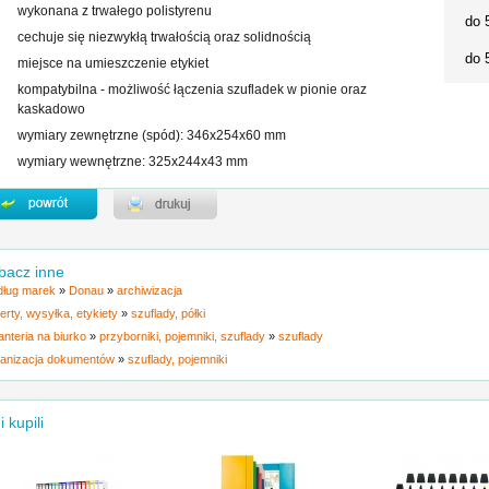
wykonana z trwałego polistyrenu
do 
cechuje się niezwykłą trwałością oraz solidnością
do 
miejsce na umieszczenie etykiet
kompatybilna - możliwość łączenia szufladek w pionie oraz
kaskadowo
wymiary zewnętrzne (spód): 346x254x60 mm
wymiary wewnętrzne: 325x244x43 mm
bacz inne
ług marek
»
Donau
»
archiwizacja
erty, wysyłka, etykiety
»
szuflady, półki
anteria na biurko
»
przyborniki, pojemniki, szuflady
»
szuflady
anizacja dokumentów
»
szuflady, pojemniki
i kupili