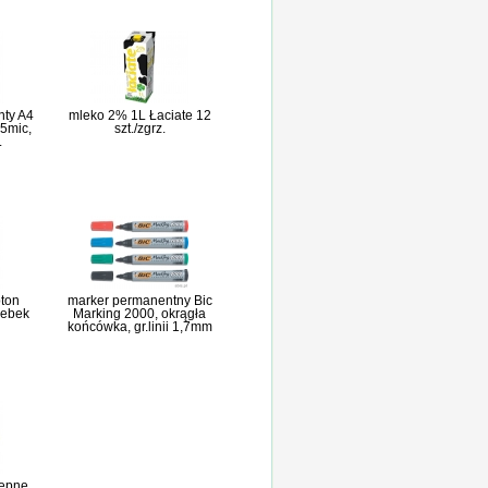
nty A4
mleko 2% 1L Łaciate 12
5mic,
szt./zgrz.
.
pton
marker permanentny Bic
rebek
Marking 2000, okrągła
końcówka, gr.linii 1,7mm
lepne