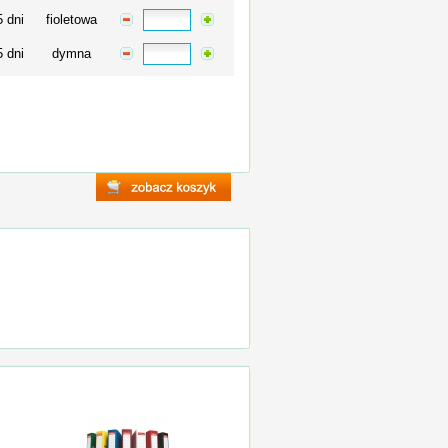
5 dni
fioletowa
5 dni
dymna