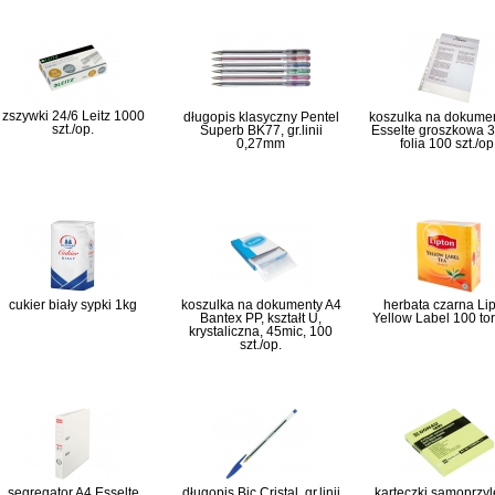
zszywki 24/6 Leitz 1000
długopis klasyczny Pentel
koszulka na dokume
szt./op.
Superb BK77, gr.linii
Esselte groszkowa 3
0,27mm
folia 100 szt./op
cukier biały sypki 1kg
koszulka na dokumenty A4
herbata czarna Li
Bantex PP, kształt U,
Yellow Label 100 to
krystaliczna, 45mic, 100
szt./op.
segregator A4 Esselte
długopis Bic Cristal, gr.linii
karteczki samoprzy