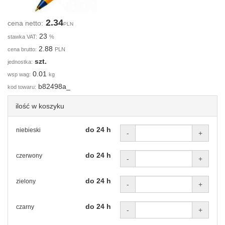
2.34
cena netto:
PLN
23
stawka VAT:
%
2.88
cena brutto:
PLN
szt.
jednostka:
0.01
wsp wag:
kg
b82498a_
kod towaru:
ilość w koszyku
do 24 h
niebieski
-
+
do 24 h
czerwony
-
+
do 24 h
zielony
-
+
do 24 h
czarny
-
+