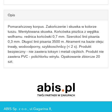
Opis
Pomarańczowy korpus. Zakończenie i skuwka w kolorze
tuszu. Wentylowana skuwka. Końcówka piszšca z węglika
wolframu. rednica końcówki 0,7 mm. Szerokoć linii pisania
0,3 mm. Długoć linii pisania 3500 m. Atrament na bazie oleju:
trwały, wodoodporny, szybkoschnšcy (< 2 s). Produkt
bezpieczny - nie zawiera toksyn i metali ciężkich. Produkt nie
zawiera PVC - polichlorku winylu. Opakowanie zbiorcze 20
szt.
ABIS Sp. z o.o., ul.Gagarina 8,