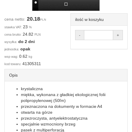
20.18
cena netto:
ilość w koszyku
PLN
23
stawka VAT:
%
24.82
cena brutto:
PLN
-
+
do 2 dni
wysyłka:
opak
jednostka:
0.62
wsp wag:
kg
41305311
kod towaru:
Opis
krystaliczna
miękka, wykonana z gładkiej ekologicznej folii
polipropylenowej (50ľm)
przeznaczona na dokumenty w formacie A4
otwarta na górze
przezroczysta, antyelektrostatyczna
specjalnie wzmocniony brzeg
pasek z multiperforacją