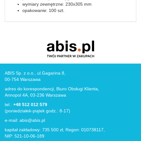
wymiary zewnętrzne: 230x305 mm
opakowanie: 100 szt.
ABIS Sp. z o.o., ul.Gagarina 8,
00-754 Warszawa
adres do korespondencji, Biuro Obsługi Klienta,
Annopol 4A, 03-236 Warszawa
tel.:
+48 512 012 579
(poniedziałek-piątek godz.: 8-17)
e-mail:
abis@abis.pl
kapitał zakładowy: 735 500 zł, Regon: 010738117,
NIP: 521-10-06-189