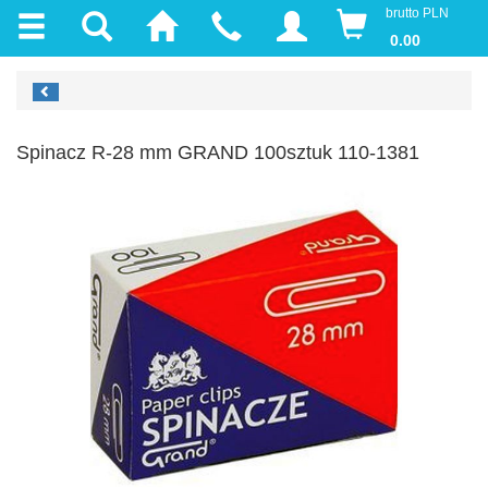
brutto PLN
0.00
Spinacz R-28 mm GRAND 100sztuk 110-1381