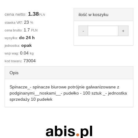
1.38
cena netto:
ilość w koszyku
PLN
23
stawka VAT:
%
1.7
cena brutto:
PLN
-
+
do 24 h
wysyłka:
opak
jednostka:
0.04
wsp wag:
kg
73004
kod towaru:
Opis
Spinacze_- spinacze biurowe potrójnie galwanizowane z
podginanymi__noskami__- pudełko - 100 sztuk _- jednostka
sprzedaży 10 pudełek