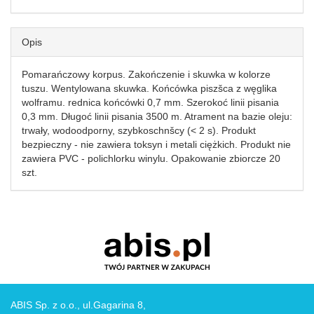
Opis
Pomarańczowy korpus. Zakończenie i skuwka w kolorze
tuszu. Wentylowana skuwka. Końcówka piszšca z węglika
wolframu. rednica końcówki 0,7 mm. Szerokoć linii pisania
0,3 mm. Długoć linii pisania 3500 m. Atrament na bazie oleju:
trwały, wodoodporny, szybkoschnšcy (< 2 s). Produkt
bezpieczny - nie zawiera toksyn i metali ciężkich. Produkt nie
zawiera PVC - polichlorku winylu. Opakowanie zbiorcze 20
szt.
ABIS Sp. z o.o., ul.Gagarina 8,