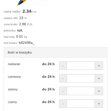
2.34
cena netto:
PLN
23
stawka VAT:
%
2.88
cena brutto:
PLN
szt.
jednostka:
0.01
wsp wag:
kg
b82498a_
kod towaru:
ilość w koszyku
do 24 h
niebieski
-
+
do 24 h
czerwony
-
+
do 24 h
zielony
-
+
do 24 h
czarny
-
+