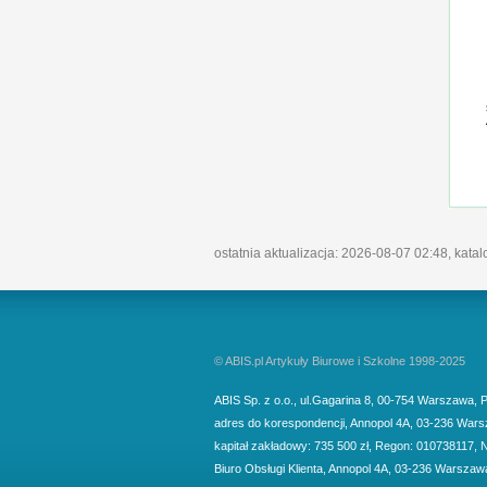
ostatnia aktualizacja: 2026-08-07 02:48, kata
© ABIS.pl Artykuły Biurowe i Szkolne 1998-2025
ABIS Sp. z o.o.
,
ul.Gagarina 8
,
00-754
Warszawa
,
P
adres do korespondencji
,
Annopol 4A
,
03-236
Wars
kapitał zakładowy: 735 500 zł, Regon: 010738117, 
Biuro Obsługi Klienta,
Annopol 4A, 03-236 Warszaw