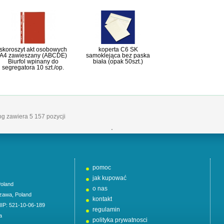
skoroszyt akt osobowych
koperta C6 SK
A4 zawieszany (ABCDE)
samoklejąca bez paska
Biurfol wpinany do
biała (opak 50szt.)
segregatora 10 szt./op.
log zawiera 5 157 pozycji
'
pomoc
jak kupować
oland
o nas
zawa
,
Poland
kontakt
NIP: 521-10-06-189
regulamin
a
polityka prywatnosci