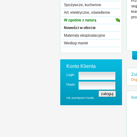
Prz
Spożywcze, kuchenne
seg
kra
Art. elektryczne, oświetlenie
pro
W zgodzie z naturą
Nowości w ofercie
Materiały eksploatacyjne
Według marek
Konto Klienta
Zo
Login
Org
Hasło
Inn
nie pamiętam hasła