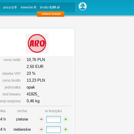
pozycji:
0
towarów:
0
brutto:
0,00 zł
10,76 PLN
cena netto
2,50 EUR
23 %
stawka VAT
13,23
PLN
cena brutto
opak
jednostka
41925_
kod towaru
0,46 kg
wsp.wagowy
yłka
cecha
w koszyku
24 h
zielone
24 h
niebieskie