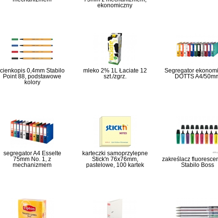
ekonomiczny
cienkopis 0,4mm Stabilo
mleko 2% 1L Łaciate 12
Segregator ekonom
Point 88, podstawowe
szt./zgrz.
DOTTS A4/50m
kolory
segregator A4 Esselte
karteczki samoprzylepne
75mm No. 1, z
Stick'n 76x76mm,
zakreślacz fluoresce
mechanizmem
pastelowe, 100 kartek
Stabilo Boss