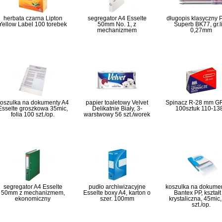
herbata czarna Lipton
segregator A4 Esselte
długopis klasyczny 
Yellow Label 100 torebek
50mm No. 1, z
Superb BK77, gr.li
mechanizmem
0,27mm
oszulka na dokumenty A4
papier toaletowy Velvet
Spinacz R-28 mm 
Esselte groszkowa 35mic,
Delikatnie Biały, 3-
100sztuk 110-13
folia 100 szt./op.
warstwowy 56 szt./worek
segregator A4 Esselte
pudło archiwizacyjne
koszulka na dokume
50mm z mechanizmem,
Esselte boxy A4, karton o
Bantex PP, kształt
ekonomiczny
szer. 100mm
krystaliczna, 45mic
szt./op.