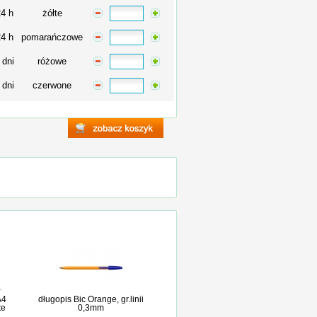
24 h
żółte
24 h
pomarańczowe
 dni
różowe
 dni
czerwone
A4
długopis Bic Orange, gr.linii
te
0,3mm