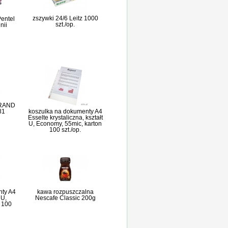
zszywki 24/6 Leitz 1000
Pentel
szt./op.
nii
GRAND
81
koszulka na dokumenty A4
Esselte krystaliczna, kształt
U, Economy, 55mic, karton
100 szt./op.
nty A4
kawa rozpuszczalna
 U,
Nescafe Classic 200g
, 100