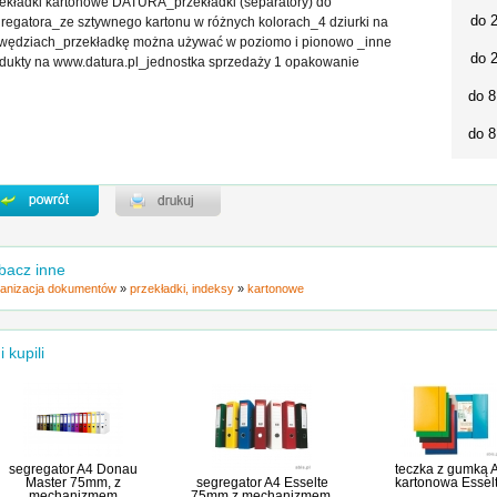
ekładki kartonowe DATURA_przekładki (separatory) do
do 
regatora_ze sztywnego kartonu w różnych kolorach_4 dziurki na
wędziach_przekładkę można używać w poziomo i pionowo _inne
do 
dukty na www.datura.pl_jednostka sprzedaży 1 opakowanie
do 8
do 8
bacz inne
anizacja dokumentów
»
przekładki, indeksy
»
kartonowe
i kupili
segregator A4 Donau
teczka z gumką 
Master 75mm, z
segregator A4 Esselte
kartonowa Essel
mechanizmem
75mm z mechanizmem,