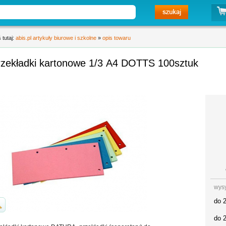
 tutaj:
abis.pl artykuły biurowe i szkolne
»
opis towaru
rzekładki kartonowe 1/3 A4 DOTTS 100sztuk
wys
do 
do 