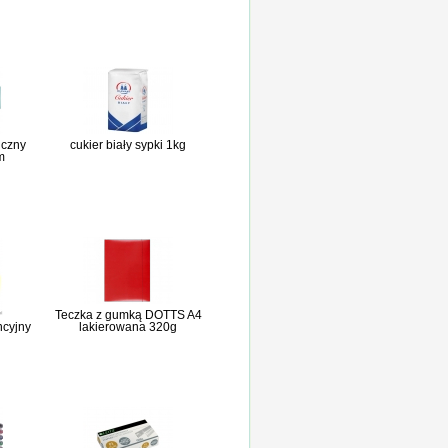
iczny
cukier biały sypki 1kg
m
Teczka z gumką DOTTS A4
ncyjny
lakierowana 320g