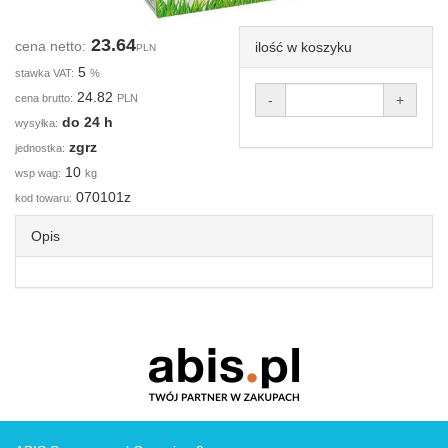
23.64
cena netto:
ilość w koszyku
PLN
5
stawka VAT:
%
24.82
cena brutto:
PLN
-
+
do 24 h
wysyłka:
zgrz
jednostka:
10
wsp wag:
kg
070101z
kod towaru:
Opis