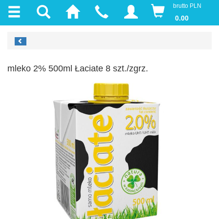
brutto PLN
0.00
mleko 2% 500ml Łaciate 8 szt./zgrz.