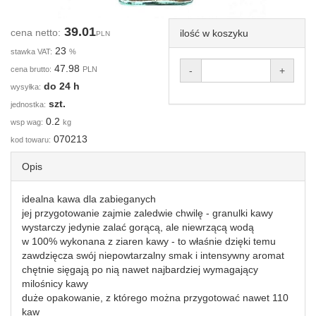
39.01
cena netto:
ilość w koszyku
PLN
23
stawka VAT:
%
47.98
cena brutto:
PLN
-
+
do 24 h
wysyłka:
szt.
jednostka:
0.2
wsp wag:
kg
070213
kod towaru:
Opis
idealna kawa dla zabieganych
jej przygotowanie zajmie zaledwie chwilę - granulki kawy
wystarczy jedynie zalać gorącą, ale niewrzącą wodą
w 100% wykonana z ziaren kawy - to właśnie dzięki temu
zawdzięcza swój niepowtarzalny smak i intensywny aromat
chętnie sięgają po nią nawet najbardziej wymagający
milośnicy kawy
duże opakowanie, z którego można przygotować nawet 110
kaw