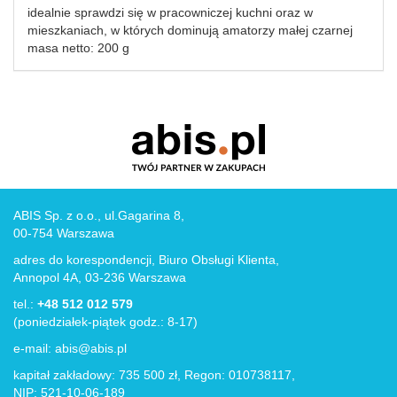
idealnie sprawdzi się w pracowniczej kuchni oraz w
mieszkaniach, w których dominują amatorzy małej czarnej
masa netto: 200 g
ABIS Sp. z o.o., ul.Gagarina 8,
00-754 Warszawa
adres do korespondencji, Biuro Obsługi Klienta,
Annopol 4A, 03-236 Warszawa
tel.:
+48 512 012 579
(poniedziałek-piątek godz.: 8-17)
e-mail:
abis@abis.pl
kapitał zakładowy: 735 500 zł, Regon: 010738117,
NIP: 521-10-06-189