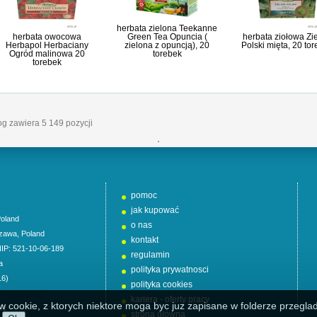
herbata zielona Teekanne
herbata owocowa
Green Tea Opuncia (
herbata ziołowa Zie
Herbapol Herbaciany
zielona z opuncją), 20
Polski mięta, 20 to
Ogród malinowa 20
torebek
torebek
log zawiera 5 149 pozycji
'
pomoc
jak kupować
oland
o nas
zawa
,
Poland
kontakt
NIP: 521-10-06-189
regulamin
a
polityka prywatnosci
16)
polityka cookies
kariera - oferty pracy
w cookie, z ktorych niektore moga byc juz zapisane w folderze przeglad
01
strona główna