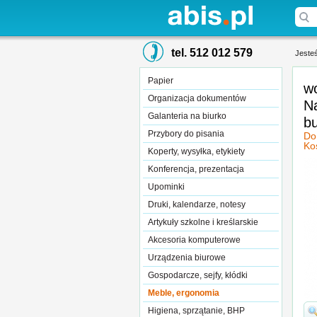
tel. 512 012 579
Jesteś
Papier
w
Organizacja dokumentów
Na
Galanteria na biurko
b
Przybory do pisania
Do
Ko
Koperty, wysyłka, etykiety
Konferencja, prezentacja
Upominki
Druki, kalendarze, notesy
Artykuły szkolne i kreślarskie
Akcesoria komputerowe
Urządzenia biurowe
Gospodarcze, sejfy, kłódki
Meble, ergonomia
Higiena, sprzątanie, BHP