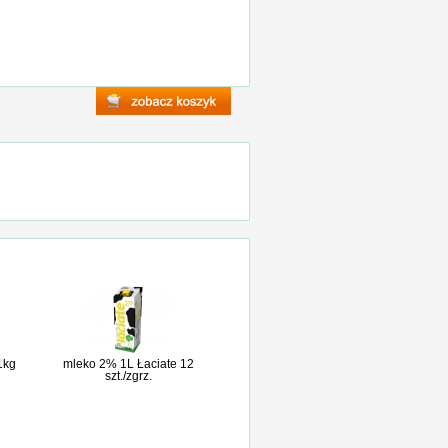
 1kg
mleko 2% 1L Łaciate 12
szt./zgrz.