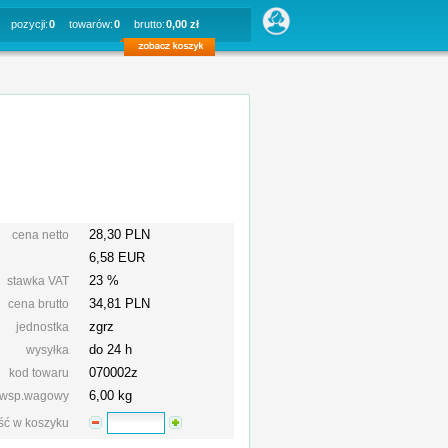
pozycji:
0
towarów:
0
brutto:
0,00 zł
28,30 PLN
cena netto
6,58 EUR
23 %
stawka VAT
34,81
PLN
cena brutto
zgrz
jednostka
do 24 h
wysyłka
070002z
kod towaru
6,00 kg
wsp.wagowy
ość w koszyku