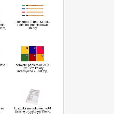
cienkopis 0,4mm Stabilo
elte
Point 88, podstawowe
mem,
kolory
ate 8
serwetki papierowe AHA
33x33cm kolory
intensywne 20 szt./op.
nau
koszulka na dokumenty A4
z
Esselte groszkowa 35mic,