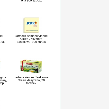
folia 100 szt./op.
k i
karteczki samoprzylepne
g
Stick'n 76x76mm,
Llux
pastelowe, 100 kartek
egina
herbata zielona Teekanne
kowy,
Green klasyczna, 20
/op.
torebek