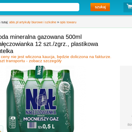
 tutaj:
abis.pl artykuły biurowe i szkolne
»
opis towaru
oda mineralna gazowana 500ml
łęczowianka 12 szt./zgrz., plastikowa
utelka
 ceny nie jest wliczona kaucja, będzie doliczona na fakturze.
szt transportu - zobacz szczegóły
il