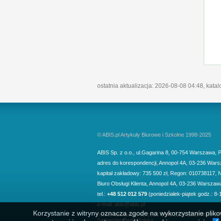
ostatnia aktualizacja: 2026-08-08 04:48, kata
© ABIS.pl Artykuły Biurowe i Szkolne 1998-2025
ABIS Sp. z o.o.
,
ul.Gagarina 8
,
00-754
Warszawa
,
P
adres do korespondencji
,
Annopol 4A
,
03-236
Wars
kapitał zakładowy: 735 500 zł, Regon: 010738117, 
Biuro Obsługi Klienta,
Annopol 4A, 03-236 Warszaw
tel.:
+48 512 012 579
(poniedziałek-piątek godz.: 8-
e-mail:
abis@abis.pl
Korzystanie z witryny oznacza zgode na wykorzystanie pliko
numer rachunku: 62 1910 1048 2215 1221 7400 00
Santander Bank Polska