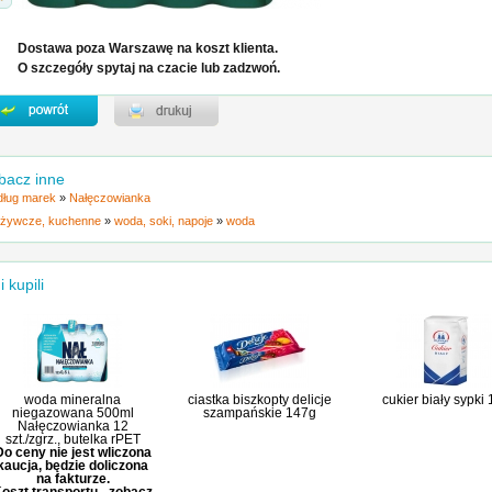
Dostawa poza Warszawę na koszt klienta.
O szczegóły spytaj na czacie lub zadzwoń.
bacz inne
ług marek
»
Nałęczowianka
żywcze, kuchenne
»
woda, soki, napoje
»
woda
i kupili
woda mineralna
ciastka biszkopty delicje
cukier biały sypki
niegazowana 500ml
szampańskie 147g
Nałęczowianka 12
szt./zgrz., butelka rPET
Do ceny nie jest wliczona
kaucja, będzie doliczona
na fakturze.