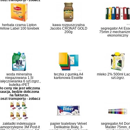
oszt transportu - zobacz
szczegóły
herbata czarna Lipton
kawa rozpuszczalna
Yellow Label 100 torebek
Jacobs CRONAT GOLD
segregator A4 Ess
200g
75mm z mechaniz
ekonomiczny
woda mineralna
teczka z gumką A4
mleko 2% 500ml Łaci
niegazowana 1,5l
kartonowa Esselte
szt./zgrz.
ałęczowianka 6 szt./zgrz.,
butelka rPET
Do ceny nie jest wliczona
kaucja, będzie doliczona
na fakturze.
oszt transportu - zobacz
szczegóły
zakładki indeksujące
papier toaletowy Velvet
segregator A4 Do
samoprzylepne 3M Post-it
Delikatnie Biały, 3-
Master 75mm, 