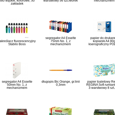
680 wąskie, kolorowe, 50
warstwowy 56 szt./worek
mechanizmem
zakładek
segregator A4 Esselte
papier do drukare
akreślacz fluorescencyjny
75mm No. 1, z
kopiarek A4 80
Stabilo Boss
mechanizmem
kserograficzny PO
segregator A4 Esselte
długopis Bic Orange, gr.linii
papier toaletowy R
50mm No. 1, z
0,3mm
REGINA Soft rumian
mechanizmem
3-warstwowy 8 szt.