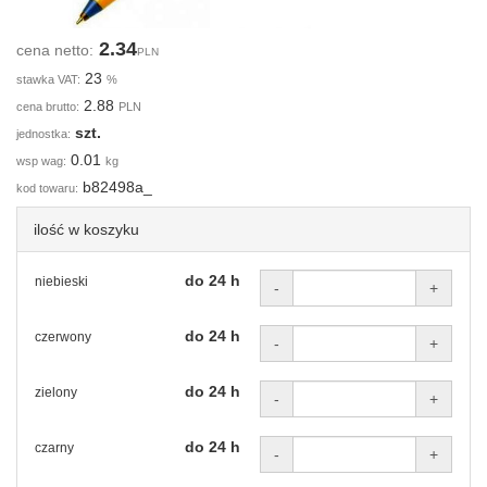
2.34
cena netto:
PLN
23
stawka VAT:
%
2.88
cena brutto:
PLN
szt.
jednostka:
0.01
wsp wag:
kg
b82498a_
kod towaru:
ilość w koszyku
do 24 h
niebieski
-
+
do 24 h
czerwony
-
+
do 24 h
zielony
-
+
do 24 h
czarny
-
+