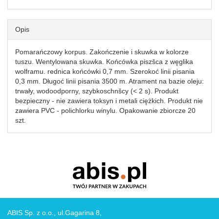
Opis
Pomarańczowy korpus. Zakończenie i skuwka w kolorze
tuszu. Wentylowana skuwka. Końcówka piszšca z węglika
wolframu. rednica końcówki 0,7 mm. Szerokoć linii pisania
0,3 mm. Długoć linii pisania 3500 m. Atrament na bazie oleju:
trwały, wodoodporny, szybkoschnšcy (< 2 s). Produkt
bezpieczny - nie zawiera toksyn i metali ciężkich. Produkt nie
zawiera PVC - polichlorku winylu. Opakowanie zbiorcze 20
szt.
ABIS Sp. z o.o., ul.Gagarina 8,