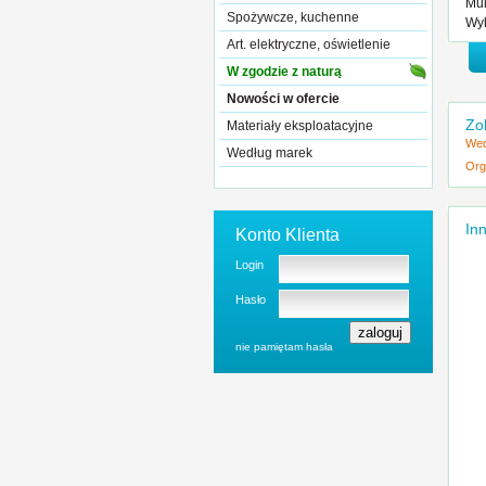
Mul
Spożywcze, kuchenne
Wyk
Art. elektryczne, oświetlenie
W zgodzie z naturą
Nowości w ofercie
Zo
Materiały eksploatacyjne
Wed
Według marek
Org
Inn
Konto Klienta
Login
Hasło
nie pamiętam hasła