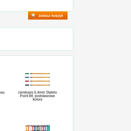
nau
cienkopis 0,4mm Stabilo
z
Point 88, podstawowe
kolory