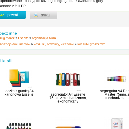
tiperforowane - pasują do każdego segregatora. Otwierane u góry.
onane z folii PP.
bacz inne
ług marek
»
Esselte
»
organizacja biura
anizacja dokumentów
»
koszulki, obwoluty, kieszonki
»
koszulki groszkowe
i kupili
teczka z gumką A4
segregator A4 Do
kartonowa Esselte
segregator A4 Esselte
Master 75mm, 
75mm z mechanizmem,
mechanizmem
ekonomiczny