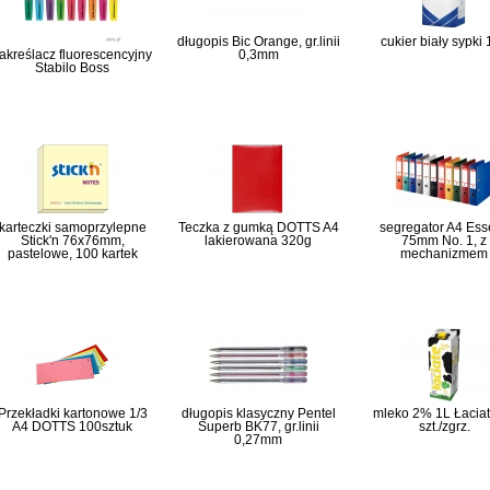
długopis Bic Orange, gr.linii
cukier biały sypki
akreślacz fluorescencyjny
0,3mm
Stabilo Boss
karteczki samoprzylepne
Teczka z gumką DOTTS A4
segregator A4 Ess
Stick'n 76x76mm,
lakierowana 320g
75mm No. 1, z
pastelowe, 100 kartek
mechanizmem
Przekładki kartonowe 1/3
długopis klasyczny Pentel
mleko 2% 1L Łaciat
A4 DOTTS 100sztuk
Superb BK77, gr.linii
szt./zgrz.
0,27mm