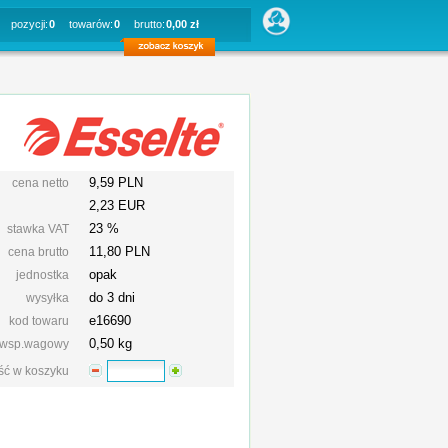
pozycji:
0
towarów:
0
brutto:
0,00 zł
9,59 PLN
cena netto
2,23 EUR
23 %
stawka VAT
11,80
PLN
cena brutto
opak
jednostka
do 3 dni
wysyłka
e16690
kod towaru
0,50 kg
wsp.wagowy
ość w koszyku