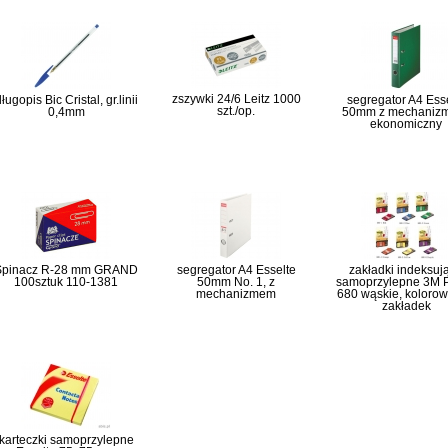
zszywki 24/6 Leitz 1000
ługopis Bic Cristal, gr.linii
segregator A4 Ess
szt./op.
0,4mm
50mm z mechaniz
ekonomiczny
Spinacz R-28 mm GRAND
segregator A4 Esselte
zakładki indeksuj
100sztuk 110-1381
50mm No. 1, z
samoprzylepne 3M Po
mechanizmem
680 wąskie, kolorow
zakładek
karteczki samoprzylepne