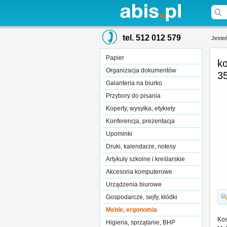
tel. 512 012 579
Jesteś
Papier
k
Organizacja dokumentów
35
Galanteria na biurko
Przybory do pisania
Koperty, wysyłka, etykiety
Konferencja, prezentacja
Upominki
Druki, kalendarze, notesy
Artykuły szkolne i kreślarskie
Akcesoria komputerowe
Urządzenia biurowe
Gospodarcze, sejfy, kłódki
Meble, ergonomia
Kos
Higiena, sprzątanie, BHP