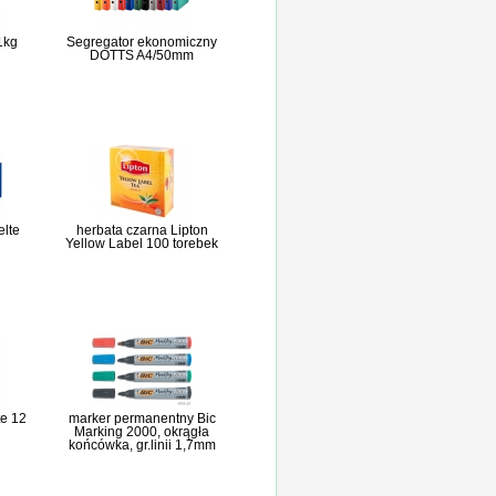
 1kg
Segregator ekonomiczny
DOTTS A4/50mm
elte
herbata czarna Lipton
Yellow Label 100 torebek
e 12
marker permanentny Bic
Marking 2000, okrągła
końcówka, gr.linii 1,7mm