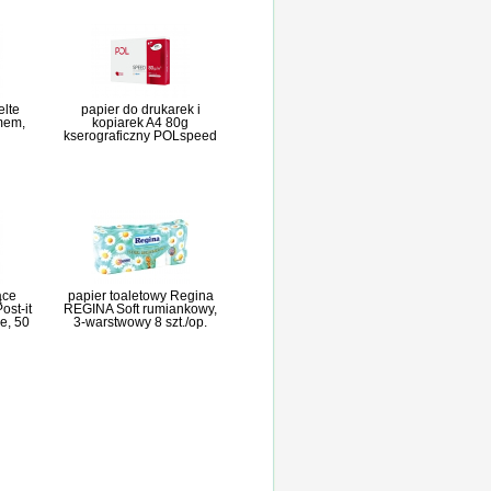
elte
papier do drukarek i
mem,
kopiarek A4 80g
kserograficzny POLspeed
ące
papier toaletowy Regina
st-it
REGINA Soft rumiankowy,
e, 50
3-warstwowy 8 szt./op.