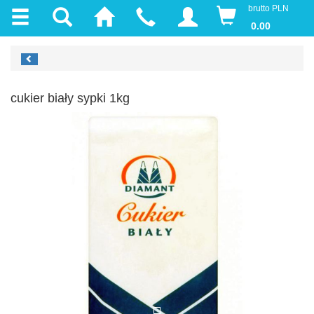
brutto PLN
0.00
cukier biały sypki 1kg