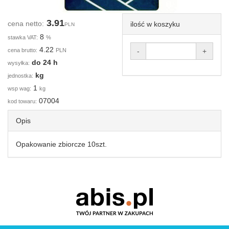
3.91
cena netto:
ilość w koszyku
PLN
8
stawka VAT:
%
4.22
cena brutto:
PLN
-
+
do 24 h
wysyłka:
kg
jednostka:
1
wsp wag:
kg
07004
kod towaru:
Opis
Opakowanie zbiorcze 10szt.