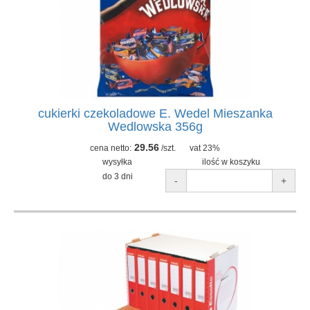
cukierki czekoladowe E. Wedel Mieszanka
Wedlowska 356g
29.56
cena netto:
/szt.
vat 23%
wysyłka
ilość w koszyku
do 3 dni
-
+