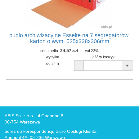
pudło archiwizacyjne Esselte na 7 segregatorów,
karton o wym. 525x338x306mm
24.57
cena netto:
/szt.
vat 23%
wysyłka
ilość w koszyku
do 24 h
-
+
ABIS Sp. z o.o., ul.Gagarina 8,
00-754 Warszawa
adres do korespondencji, Biuro Obsługi Klienta,
Annopol 4A, 03-236 Warszawa