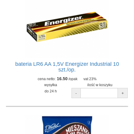
bateria LR6 AA 1,5V Energizer Industrial 10
szt./op.
16.50
cena netto:
/opak
vat 23%
wysyłka
ilość w koszyku
do 24 h
-
+