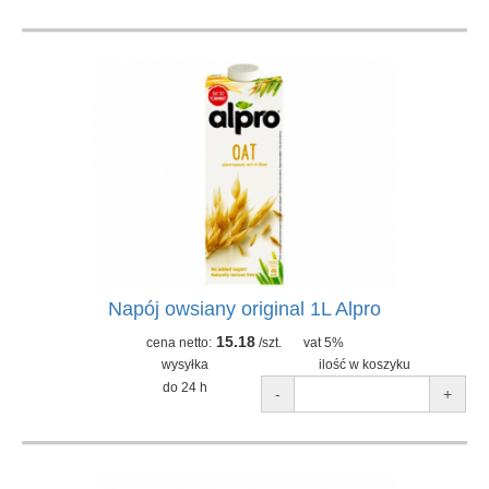
Napój owsiany original 1L Alpro
15.18
cena netto:
/szt.
vat 5%
wysyłka
ilość w koszyku
do 24 h
-
+