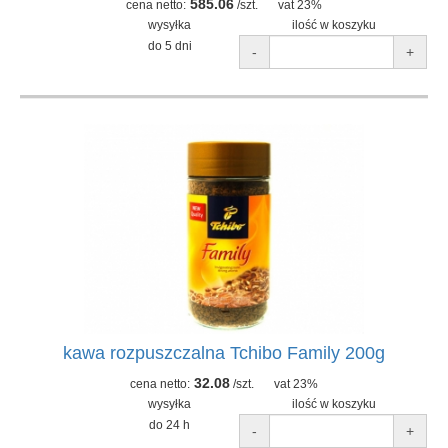
585.06
cena netto:
/szt.
vat 23%
wysyłka
ilość w koszyku
do 5 dni
-
+
kawa rozpuszczalna Tchibo Family 200g
32.08
cena netto:
/szt.
vat 23%
wysyłka
ilość w koszyku
do 24 h
-
+