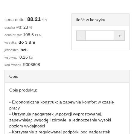
88.21
cena netto:
ilość w koszyku
PLN
23
stawka VAT:
%
108.5
cena brutto:
PLN
-
+
do 3 dni
wysyłka:
szt.
jednostka:
0.26
wsp wag:
kg
R006608
kod towaru:
Opis
Opis produktu:
- Ergonomiczna konstrukcja zapewnia komfort w czasie
pracy
- Utrzymuje nadgarstek w pozycji wyprostowanej,
zapewniając wygodę i zdrowie, a jednocześnie wysoki
poziom wydajności
- Korzystanie z regulowanej podpórki pod nadgarstek