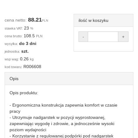
88.21
cena netto:
ilość w koszyku
PLN
23
stawka VAT:
%
108.5
cena brutto:
PLN
-
+
do 3 dni
wysyłka:
szt.
jednostka:
0.26
wsp wag:
kg
R006608
kod towaru:
Opis
Opis produktu:
- Ergonomiczna konstrukcja zapewnia komfort w czasie
pracy
- Utrzymuje nadgarstek w pozycji wyprostowanej,
zapewniając wygodę i zdrowie, a jednocześnie wysoki
poziom wydajności
- Korzystanie z regulowanej podpórki pod nadgarstek