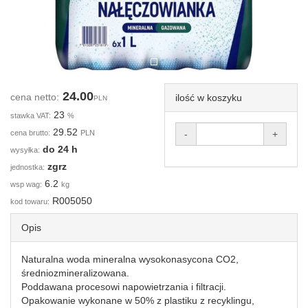
24.00
cena netto:
ilość w koszyku
PLN
23
stawka VAT:
%
29.52
cena brutto:
PLN
-
+
do 24 h
wysyłka:
zgrz
jednostka:
6.2
wsp wag:
kg
R005050
kod towaru:
Opis
Naturalna woda mineralna wysokonasycona CO2,
średniozmineralizowana.
Poddawana procesowi napowietrzania i filtracji.
Opakowanie wykonane w 50% z plastiku z recyklingu,