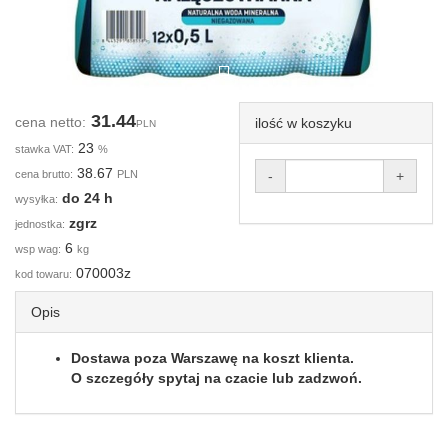
31.44
cena netto:
ilość w koszyku
PLN
23
stawka VAT:
%
38.67
cena brutto:
PLN
-
+
do 24 h
wysyłka:
zgrz
jednostka:
6
wsp wag:
kg
070003z
kod towaru:
Opis
Dostawa poza Warszawę na koszt klienta.
O szczegóły spytaj na czacie lub zadzwoń.