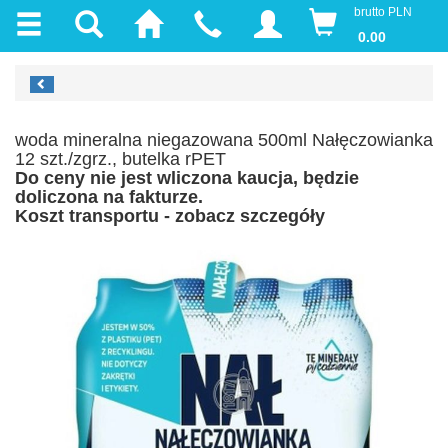
brutto PLN
0.00
woda mineralna niegazowana 500ml Nałęczowianka
12 szt./zgrz., butelka rPET
Do ceny nie jest wliczona kaucja, będzie
doliczona na fakturze.
Koszt transportu - zobacz szczegóły