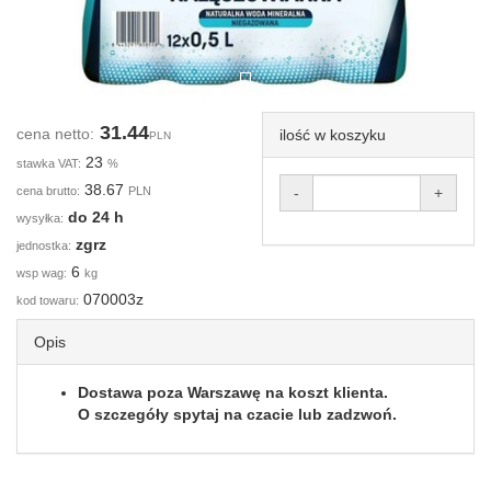
31.44
cena netto:
ilość w koszyku
PLN
23
stawka VAT:
%
38.67
cena brutto:
PLN
-
+
do 24 h
wysyłka:
zgrz
jednostka:
6
wsp wag:
kg
070003z
kod towaru:
Opis
Dostawa poza Warszawę na koszt klienta.
O szczegóły spytaj na czacie lub zadzwoń.