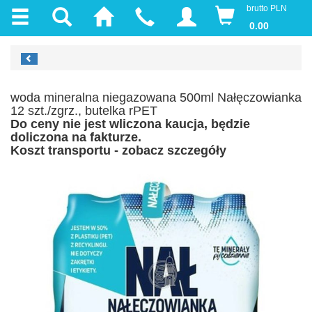
brutto PLN
0.00
woda mineralna niegazowana 500ml Nałęczowianka
12 szt./zgrz., butelka rPET
Do ceny nie jest wliczona kaucja, będzie
doliczona na fakturze.
Koszt transportu - zobacz szczegóły